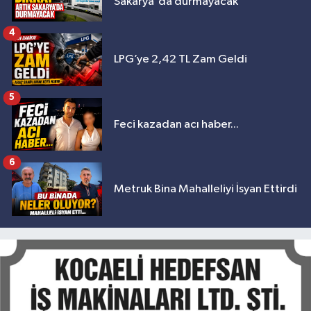
Sakarya'da durmayacak
4
LPG’ye 2,42 TL Zam Geldi
5
Feci kazadan acı haber...
6
Metruk Bina Mahalleliyi İsyan Ettirdi