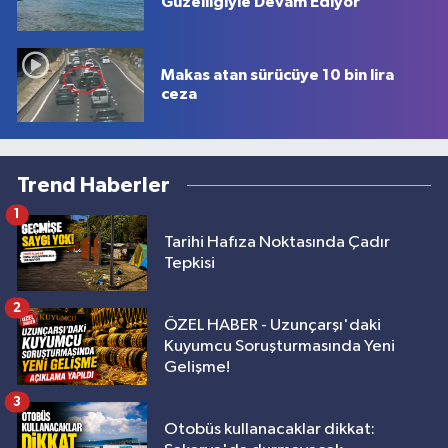
Güzelliğiyle Devam Ediyor
Makas atan sürücüye 10 bin lira
ceza
Trend Haberler
1
Tarihi Hafıza Noktasında Çadır
Tepkisi
2
ÖZEL HABER - Uzunçarşı'daki
Kuyumcu Soruşturmasında Yeni
Gelişme!
3
Otobüs kullanacaklar dikkat: