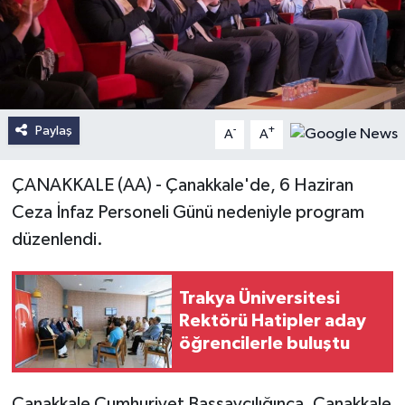
Paylaş
-
+
A
A
ÇANAKKALE (AA) - Çanakkale'de, 6 Haziran
Ceza İnfaz Personeli Günü nedeniyle program
düzenlendi.
Trakya Üniversitesi
Rektörü Hatipler aday
öğrencilerle buluştu
Çanakkale Cumhuriyet Başsavcılığınca, Çanakkale