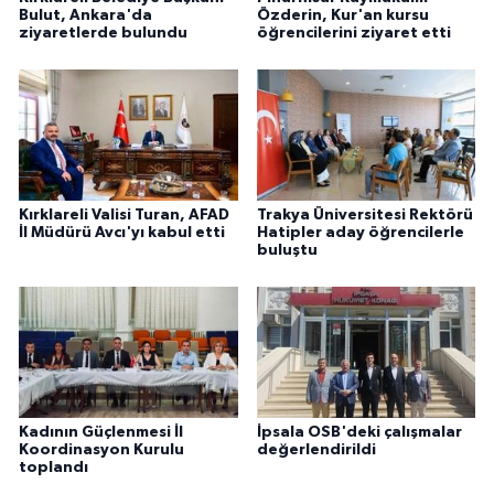
Bulut, Ankara'da
Özderin, Kur'an kursu
ziyaretlerde bulundu
öğrencilerini ziyaret etti
Kırklareli Valisi Turan, AFAD
Trakya Üniversitesi Rektörü
İl Müdürü Avcı'yı kabul etti
Hatipler aday öğrencilerle
buluştu
Kadının Güçlenmesi İl
İpsala OSB'deki çalışmalar
Koordinasyon Kurulu
değerlendirildi
toplandı