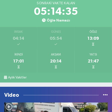
SONRAKI VAKTE KALAN
05:14:35
Öğle Namazı
İMSAK
GÜNEŞ
ÖĞLE
04:14
05:54
13:09
İKINDI
AKŞAM
YATSI
17:01
20:14
21:47
Aylık Vakitler
Video