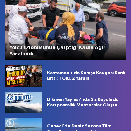
Yolcu Otobüsünün Çarptığı Kadın Ağır
Yaralandı
Kastamonu'da Komşu Kavgası Kanlı
Bitti: 1 Ölü, 2 Yaralı!
Dikmen Yaylası'nda Sis Büyüledi:
Kartpostallık Manzaralar Oluştu
Cebeci'de Deniz Sezonu Tüm