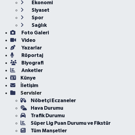
Ekonomi
Siyaset
Spor
Sağlık
Foto Galeri
Video
Yazarlar
Röportaj
Biyografi
Anketler
Künye
İletişim
Servisler
Nöbetçi Eczaneler
Hava Durumu
Trafik Durumu
Süper Lig Puan Durumu ve Fikstür
Tüm Manşetler