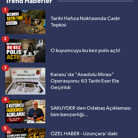
Trend Haberler
1
Tarihi Hafıza Noktasında Çadır
Tepkisi
2
O kuyumcuyu bu kez polis açtı!
3
Karasu'da "Anadolu Mirası"
Operasyonu: 63 Tarihi Eser Ele
Geçirildi
4
SAKUYDER’den Odabaş Açıklaması:
İsim benzerliği...
5
ÖZEL HABER - Uzunçarşı'daki