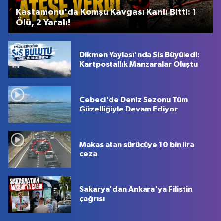
Kastamonu'da Komşu Kavgası Kanlı Bitti: 1
Ölü, 2 Yaralı!
Dikmen Yaylası'nda Sis Büyüledi:
Kartpostallık Manzaralar Oluştu
Cebeci'de Deniz Sezonu Tüm
Güzelliğiyle Devam Ediyor
Makas atan sürücüye 10 bin lira
ceza
Sakarya'dan Ankara'ya Filistin
çağrısı