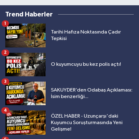
Trend Haberler
1
Tarihi Hafıza Noktasında Çadır
Tepkisi
2
O kuyumcuyu bu kez polis açtı!
3
SAKUYDER’den Odabaş Açıklaması:
İsim benzerliği...
4
ÖZEL HABER - Uzunçarşı'daki
Kuyumcu Soruşturmasında Yeni
Gelişme!