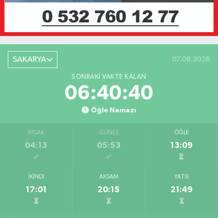
SAKARYA
07.08.2026
SONRAKI VAKTE KALAN
06:40:40
Öğle Namazı
İMSAK
GÜNEŞ
ÖĞLE
04:13
05:53
13:09
İKINDI
AKŞAM
YATSI
17:01
20:15
21:49