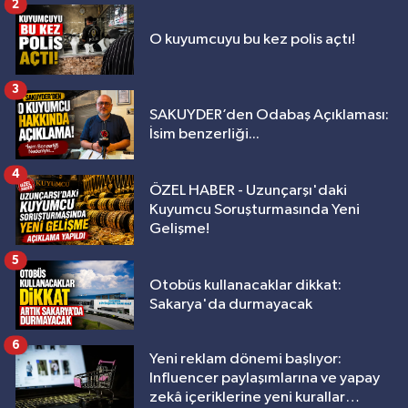
2
O kuyumcuyu bu kez polis açtı!
3
SAKUYDER’den Odabaş Açıklaması:
İsim benzerliği...
4
ÖZEL HABER - Uzunçarşı'daki
Kuyumcu Soruşturmasında Yeni
Gelişme!
5
Otobüs kullanacaklar dikkat:
Sakarya'da durmayacak
6
Yeni reklam dönemi başlıyor:
Influencer paylaşımlarına ve yapay
zekâ içeriklerine yeni kurallar