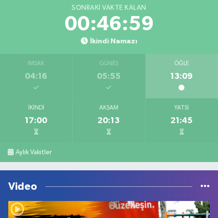
SONRAKI VAKTE KALAN
00:46:59
İkindi Namazı
İMSAK
GÜNEŞ
ÖĞLE
04:16
05:55
13:09
İKINDI
AKŞAM
YATSI
17:00
20:13
21:45
Aylık Vakitler
Video