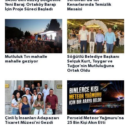
SASKİ’den Kuzey Bölgesine
Serdivan’da Yol
Yeni Baraj: Ortaköy Barajı
Kenarlarında Temizlik
İçin Proje Süreci Başladı
Mesaisi
Mutluluk Tırı mahalle
Söğütlü Belediye Başkanı
mahalle geziyor
Selçuk Kurt, Toygar ve
Tuğçe’nin Mutluluğuna
Ortak Oldu
Çinli İş İnsanları Adapazarı
Perseid Meteor Yağmuru’na
Ticaret Müzesi’ni Gezdi
25 Bin Kişi Akın Etti