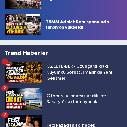
TBMM Adalet Komisyonu’nda
tansiyon yükseldi
Trend Haberler
1
ÖZEL HABER - Uzunçarşı'daki
Kuyumcu Soruşturmasında Yeni
Gelişme!
2
Otobüs kullanacaklar dikkat:
Sakarya'da durmayacak
3
Feci kazadan acı haber...