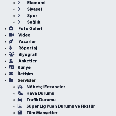
Ekonomi
Siyaset
Spor
Sağlık
Foto Galeri
Video
Yazarlar
Röportaj
Biyografi
Anketler
Künye
İletişim
Servisler
Nöbetçi Eczaneler
Hava Durumu
Trafik Durumu
Süper Lig Puan Durumu ve Fikstür
Tüm Manşetler