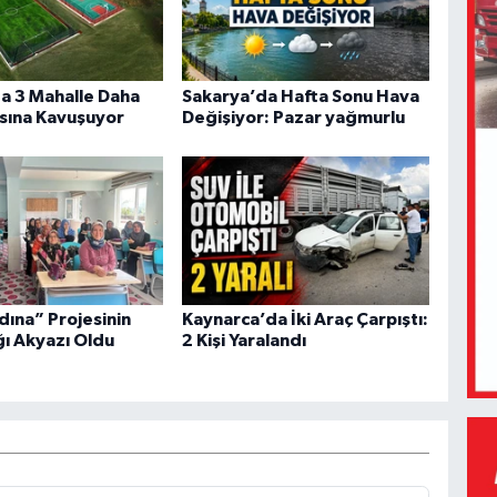
a 3 Mahalle Daha
Sakarya’da Hafta Sonu Hava
sına Kavuşuyor
Değişiyor: Pazar yağmurlu
dına” Projesinin
Kaynarca’da İki Araç Çarpıştı:
ğı Akyazı Oldu
2 Kişi Yaralandı