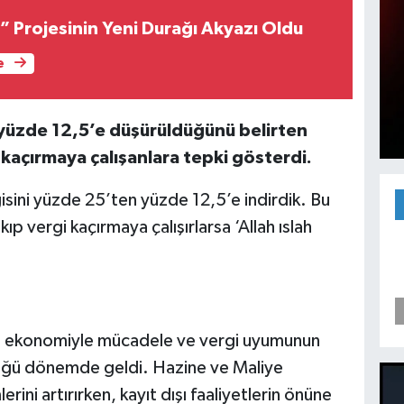
” Projesinin Yeni Durağı Akyazı Oldu
e
 yüzde 12,5’e düşürüldüğünü belirten
açırmaya çalışanlara tepki gösterdi.
sini yüzde 25’ten yüzde 12,5’e indirdik. Bu
ıp vergi kaçırmaya çalışırlarsa ‘Allah ıslah
ışı ekonomiyle mücadele ve vergi uyumunun
rdüğü dönemde geldi. Hazine ve Maliye
ni artırırken, kayıt dışı faaliyetlerin önüne