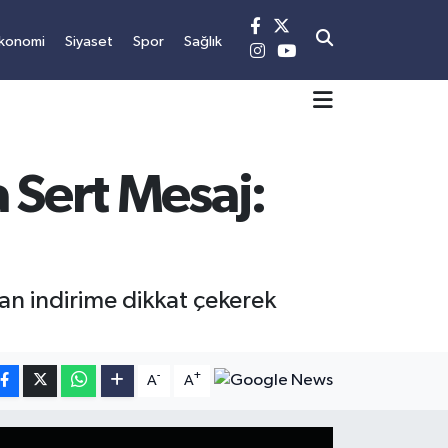
konomi
Siyaset
Spor
Sağlık
 Sert Mesaj:
an indirime dikkat çekerek
-
+
A
A