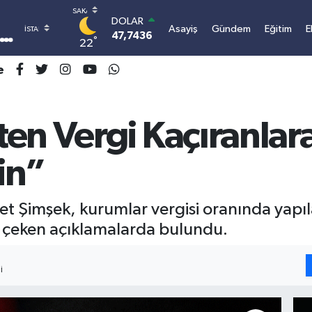
DOLAR
Asayiş
Gündem
Eğitim
E
47,7436
0.18
°
22
EURO
55,2510
0.32
e
STERLİN
64,4811
0.38
GRAM ALTIN
en Vergi Kaçıranlara
6648.99
2.59
BİST100
13.773
-19
sin”
BITCOIN
3.109.542,71
1.2
 Şimşek, kurumlar vergisi oranında yapıl
kat çeken açıklamalarda bulundu.
I