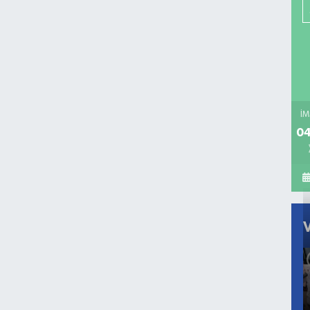
İM
04