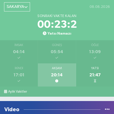
SAKARYA
08.08.2026
SONRAKI VAKTE KALAN
00:23:2
Yatsı Namazı
İMSAK
GÜNEŞ
ÖĞLE
04:14
05:54
13:09
İKINDI
AKŞAM
YATSI
17:01
20:14
21:47
Aylık Vakitler
Video