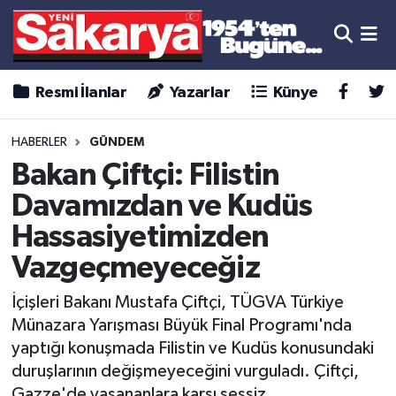
Resmi İlanlar
Yazarlar
Künye
HABERLER
GÜNDEM
Bakan Çiftçi: Filistin
Davamızdan ve Kudüs
Hassasiyetimizden
Vazgeçmeyeceğiz
İçişleri Bakanı Mustafa Çiftçi, TÜGVA Türkiye
Münazara Yarışması Büyük Final Programı'nda
yaptığı konuşmada Filistin ve Kudüs konusundaki
duruşlarının değişmeyeceğini vurguladı. Çiftçi,
Gazze'de yaşananlara karşı sessiz