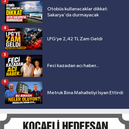
3
Otobüs kullanacaklar dikkat:
Sakarya'da durmayacak
4
LPG’ye 2,42 TL Zam Geldi
5
Feci kazadan acı haber...
6
Metruk Bina Mahalleliyi İsyan Ettirdi