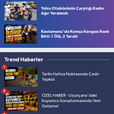
Yolcu Otobüsünün Çarptığı Kadın
Ağır Yaralandı
Kastamonu'da Komşu Kavgası Kanlı
Bitti: 1 Ölü, 2 Yaralı!
Trend Haberler
1
Tarihi Hafıza Noktasında Çadır
Tepkisi
2
ÖZEL HABER - Uzunçarşı'daki
Kuyumcu Soruşturmasında Yeni
Gelişme!