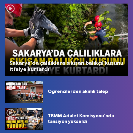
Sakarya’da çalılıklara sıkışan balıkçıl kuşunu
itfaiye kurtardı
Öğrencilerden akımlı talep
TBMM Adalet Komisyonu’nda
tansiyon yükseldi