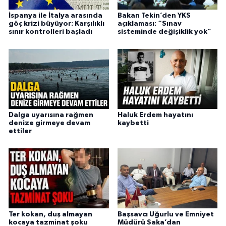
İspanya ile İtalya arasında
Bakan Tekin’den YKS
göç krizi büyüyor: Karşılıklı
açıklaması: “Sınav
sınır kontrolleri başladı
sisteminde değişiklik yok”
Dalga uyarısına rağmen
Haluk Erdem hayatını
denize girmeye devam
kaybetti
ettiler
Ter kokan, duş almayan
Başsavcı Uğurlu ve Emniyet
kocaya tazminat şoku
Müdürü Saka’dan