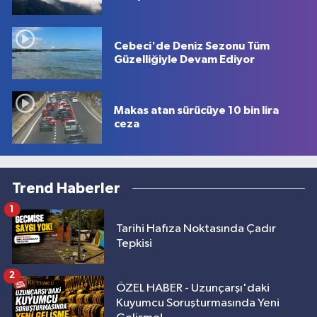
Cebeci'de Deniz Sezonu Tüm
Güzelliğiyle Devam Ediyor
Makas atan sürücüye 10 bin lira
ceza
Trend Haberler
1
Tarihi Hafıza Noktasında Çadır
Tepkisi
2
ÖZEL HABER - Uzunçarşı'daki
Kuyumcu Soruşturmasında Yeni