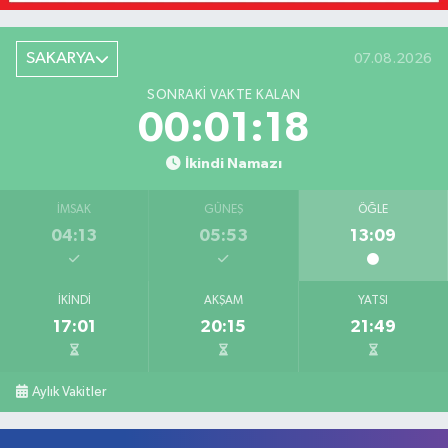
SAKARYA
07.08.2026
SONRAKI VAKTE KALAN
00:01:18
İkindi Namazı
İMSAK
GÜNEŞ
ÖĞLE
04:13
05:53
13:09
İKINDI
AKŞAM
YATSI
17:01
20:15
21:49
Aylık Vakitler