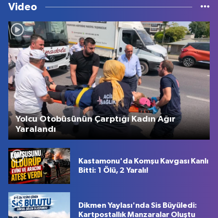
Video
Yolcu Otobüsünün Çarptığı Kadın Ağır
Yaralandı
Kastamonu'da Komşu Kavgası Kanlı
Bitti: 1 Ölü, 2 Yaralı!
Dikmen Yaylası'nda Sis Büyüledi:
Kartpostallık Manzaralar Oluştu