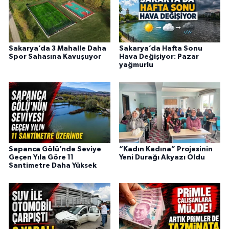
Sakarya’da 3 Mahalle Daha
Sakarya’da Hafta Sonu
Spor Sahasına Kavuşuyor
Hava Değişiyor: Pazar
yağmurlu
Sapanca Gölü’nde Seviye
“Kadın Kadına” Projesinin
Geçen Yıla Göre 11
Yeni Durağı Akyazı Oldu
Santimetre Daha Yüksek