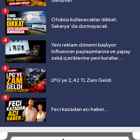
Gelişme!
3
Otobüs kullanacaklar dikkat:
Sakarya'da durmayacak
4
Yeni reklam dönemi başlıyor:
Influencer paylaşımlarına ve yapay
zekâ içeriklerine yeni kurallar
geliyor
5
LPG’ye 2,42 TL Zam Geldi
6
Feci kazadan acı haber...