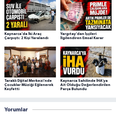
Kaynarca’da İki Araç
Yargıtay’dan İşçileri
Çarpıştı: 2 Kişi Yaralandı
İlgilendiren Emsal Karar
Taraklı Dijital Merkezi’nde
Kaynarca Sahilinde İHA’ya
Çocuklar Müziği Eğlenerek
Ait Olduğu Değerlendirilen
Keşfetti
Parça Bulundu
Yorumlar