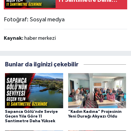
11 Santimetre Daha
Yüksek
Fotoğraf: Sosyal medya
Kaynak:
haber merkezi
Bunlar da ilginizi çekebilir
Sapanca Gölü’nde Seviye
“Kadın Kadına” Projesinin
Geçen Yıla Göre 11
Yeni Durağı Akyazı Oldu
Santimetre Daha Yüksek