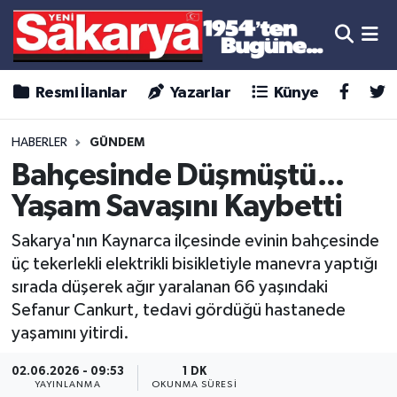
Resmi İlanlar
Yazarlar
Künye
HABERLER
GÜNDEM
Bahçesinde Düşmüştü...
Yaşam Savaşını Kaybetti
Sakarya'nın Kaynarca ilçesinde evinin bahçesinde
üç tekerlekli elektrikli bisikletiyle manevra yaptığı
sırada düşerek ağır yaralanan 66 yaşındaki
Sefanur Cankurt, tedavi gördüğü hastanede
yaşamını yitirdi.
02.06.2026 - 09:53
1 DK
YAYINLANMA
OKUNMA SÜRESI