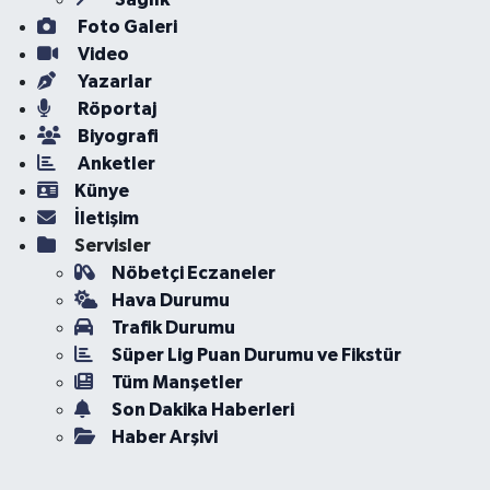
Foto Galeri
Video
Yazarlar
Röportaj
Biyografi
Anketler
Künye
İletişim
Servisler
Nöbetçi Eczaneler
Hava Durumu
Trafik Durumu
Süper Lig Puan Durumu ve Fikstür
Tüm Manşetler
Son Dakika Haberleri
Haber Arşivi