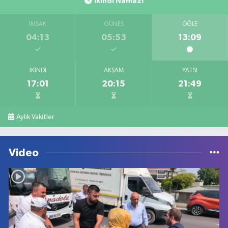
İkindi Namazı
İMSAK
GÜNEŞ
ÖĞLE
04:13
05:53
13:09
İKINDI
AKŞAM
YATSI
17:01
20:15
21:49
Aylık Vakitler
Video