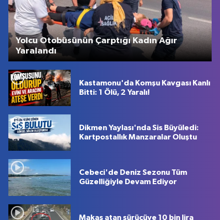
Yolcu Otobüsünün Çarptığı Kadın Ağır
Yaralandı
Kastamonu'da Komşu Kavgası Kanlı
Bitti: 1 Ölü, 2 Yaralı!
Dikmen Yaylası'nda Sis Büyüledi:
Kartpostallık Manzaralar Oluştu
Cebeci'de Deniz Sezonu Tüm
Güzelliğiyle Devam Ediyor
Makas atan sürücüye 10 bin lira