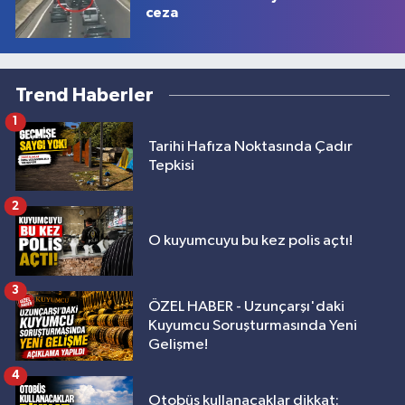
ceza
Trend Haberler
1
Tarihi Hafıza Noktasında Çadır
Tepkisi
2
O kuyumcuyu bu kez polis açtı!
3
ÖZEL HABER - Uzunçarşı'daki
Kuyumcu Soruşturmasında Yeni
Gelişme!
4
Otobüs kullanacaklar dikkat: