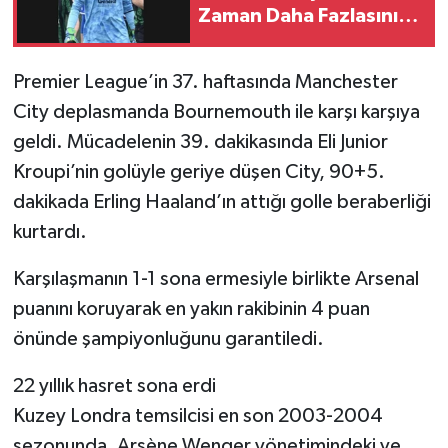
Zaman Daha Fazlasını
Başarmak İstiyorum”
Premier League’in 37. haftasında Manchester
City deplasmanda Bournemouth ile karşı karşıya
geldi. Mücadelenin 39. dakikasında Eli Junior
Kroupi’nin golüyle geriye düşen City, 90+5.
dakikada Erling Haaland’ın attığı golle beraberliği
kurtardı.
Karşılaşmanın 1-1 sona ermesiyle birlikte Arsenal
puanını koruyarak en yakın rakibinin 4 puan
önünde şampiyonluğunu garantiledi.
22 yıllık hasret sona erdi
Kuzey Londra temsilcisi en son 2003-2004
sezonunda, Arsène Wenger yönetimindeki ve