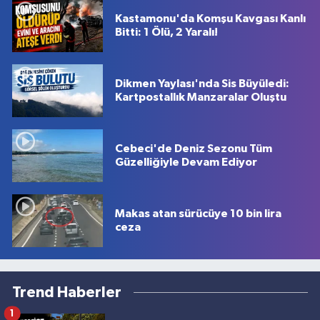
Kastamonu'da Komşu Kavgası Kanlı
Bitti: 1 Ölü, 2 Yaralı!
Dikmen Yaylası'nda Sis Büyüledi:
Kartpostallık Manzaralar Oluştu
Cebeci'de Deniz Sezonu Tüm
Güzelliğiyle Devam Ediyor
Makas atan sürücüye 10 bin lira
ceza
Trend Haberler
1