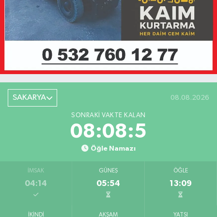
SAKARYA
08.08.2026
SONRAKI VAKTE KALAN
08:08:5
Öğle Namazı
İMSAK
GÜNEŞ
ÖĞLE
04:14
05:54
13:09
İKINDI
AKŞAM
YATSI