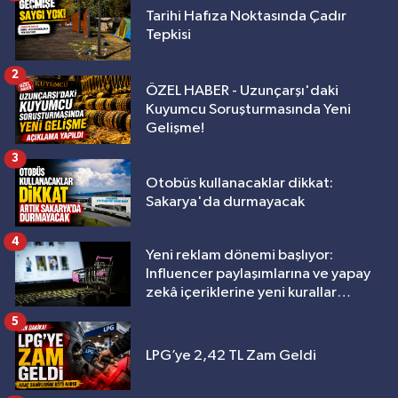
Tarihi Hafıza Noktasında Çadır
Tepkisi
2
ÖZEL HABER - Uzunçarşı'daki
Kuyumcu Soruşturmasında Yeni
Gelişme!
3
Otobüs kullanacaklar dikkat:
Sakarya'da durmayacak
4
Yeni reklam dönemi başlıyor:
Influencer paylaşımlarına ve yapay
zekâ içeriklerine yeni kurallar
geliyor
5
LPG’ye 2,42 TL Zam Geldi