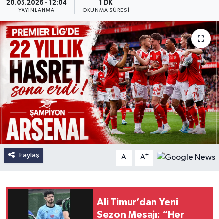
20.05.2026 - 12:04
1 DK
YAYINLANMA
OKUNMA SÜRESI
Paylaş
-
+
A
A
Ali Timur’dan Yeni
Sezon Mesajı: “Her