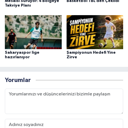
Mesaisi Sürüyor: 4 Bölgeye
Basketbol TBL’den Çekildi
Takviye Planı
Sakaryaspor lige
Şampiyonun Hedefi Yine
hazırlanıyor
Zirve
Yorumlar