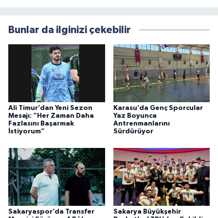
Bunlar da ilginizi çekebilir
Ali Timur’dan Yeni Sezon
Karasu’da Genç Sporcular
Mesajı: “Her Zaman Daha
Yaz Boyunca
Fazlasını Başarmak
Antrenmanlarını
İstiyorum”
Sürdürüyor
Sakaryaspor’da Transfer
Sakarya Büyükşehir