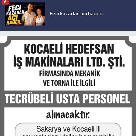
6
Feci kazadan acı haber...