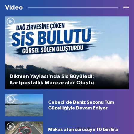
Video
Dikmen Yaylası'nda Sis Büyüledi:
Kartpostallık Manzaralar Oluştu
Cebeci'de Deniz Sezonu Tüm
Güzelliğiyle Devam Ediyor
Makas atan sürücüye 10 bin lira