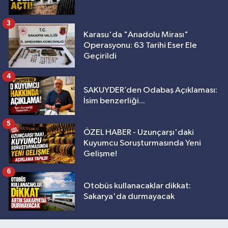
3
Karasu'da "Anadolu Mirası"
Operasyonu: 63 Tarihi Eser Ele
Geçirildi
4
SAKUYDER’den Odabaş Açıklaması:
İsim benzerliği...
5
ÖZEL HABER - Uzunçarşı'daki
Kuyumcu Soruşturmasında Yeni
Gelişme!
6
Otobüs kullanacaklar dikkat:
Sakarya'da durmayacak