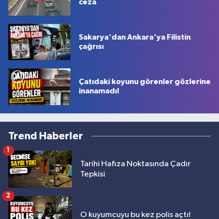
ceza
Sakarya'dan Ankara'ya Filistin
çağrısı
Çatıdaki koyunu görenler gözlerine
inanamadı!
Trend Haberler
1
Tarihi Hafıza Noktasında Çadır
Tepkisi
2
O kuyumcuyu bu kez polis açtı!