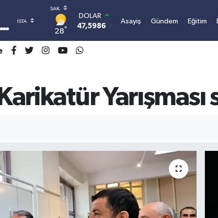
DOLAR
Asayiş
Gündem
Eğitim
47,5986
0.06
°
28
EURO
55,0700
0.1
e
STERLİN
64,2438
0.21
GRAM ALTIN
6518.23
0.39
 Karikatür Yarışması
BİST100
13.703
0
BITCOIN
3.068.941,90
0.66