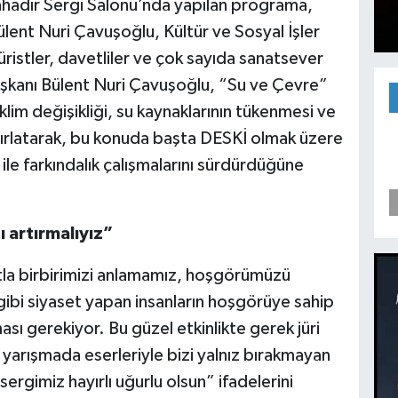
ahadır Sergi Salonu’nda yapılan programa,
lent Nuri Çavuşoğlu, Kültür ve Sosyal İşler
ristler, davetliler ve çok sayıda sanatsever
Başkanı Bülent Nuri Çavuşoğlu, “Su ve Çevre”
iklim değişikliği, su kaynaklarının tükenmesi ve
atırlatarak, bu konuda başta DESKİ olmak üzere
ile farkındalık çalışmalarını sürdürdüğüne
 artırmalıyız”
la birbirimizi anlamamız, hoşgörümüzü
gibi siyaset yapan insanların hoşgörüye sahip
sı gerekiyor. Bu güzel etkinlikte gerek jüri
 yarışmada eserleriyle bizi yalnız bırakmayan
rgimiz hayırlı uğurlu olsun” ifadelerini