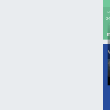
İM
04