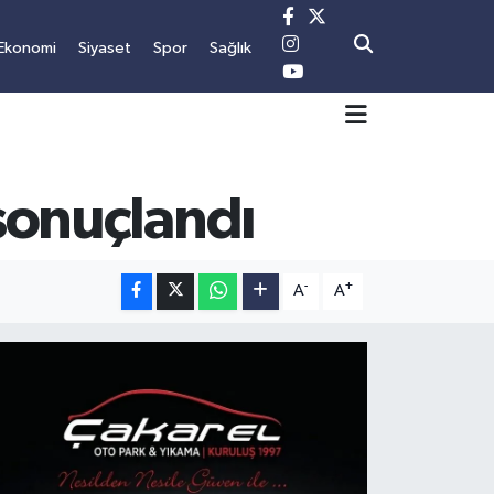
Ekonomi
Siyaset
Spor
Sağlık
 sonuçlandı
-
+
A
A