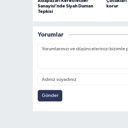
Adapazarı Keresteciler
Çocukları 
Sanayisi’nde Siyah Duman
korur
Tepkisi
Yorumlar
Gönder