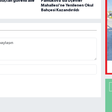
Suçtan güvenli aile
Pamukova’da Üçevler
Mahallesi’ne Yenilenen Okul
Bahçesi Kazandırıldı