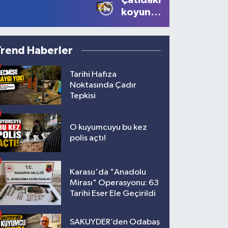
Çatıdaki
çağrısı
koyunu
görenler
gözlerine
inanamadı!
Trend Haberler
Tarihi Hafıza
Noktasında Çadır
Tepkisi
O kuyumcuyu bu kez
polis açtı!
Karasu'da "Anadolu
Mirası" Operasyonu: 63
Tarihi Eser Ele Geçirildi
SAKUYDER’den Odabaş