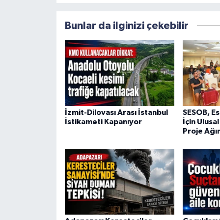
Bunlar da ilginizi çekebilir
İzmit-Dilovası Arası İstanbul
SESOB, Es
İstikameti Kapanıyor
İçin Ulusa
Proje Ağın