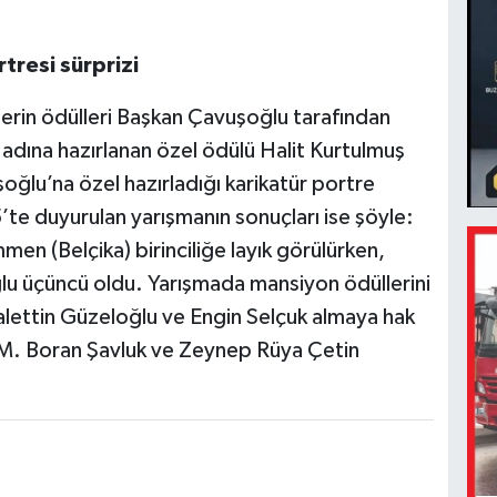
tresi sürprizi
rin ödülleri Başkan Çavuşoğlu tarafından
i adına hazırlanan özel ödülü Halit Kurtulmuş
oğlu’na özel hazırladığı karikatür portre
’te duyurulan yarışmanın sonuçları ise şöyle:
en (Belçika) birinciliğe layık görülürken,
u üçüncü oldu. Yarışmada mansiyon ödüllerini
ettin Güzeloğlu ve Engin Selçuk almaya hak
e M. Boran Şavluk ve Zeynep Rüya Çetin