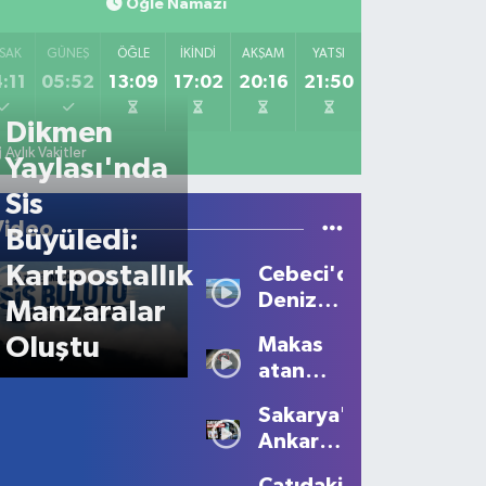
Öğle Namazı
SAK
GÜNEŞ
ÖĞLE
İKINDI
AKŞAM
YATSI
:11
05:52
13:09
17:02
20:16
21:50
Dikmen
Aylık Vakitler
Yaylası'nda
Sis
Video
Büyüledi:
Kartpostallık
Cebeci'de
Deniz
Manzaralar
Sezonu
Oluştu
Makas
Tüm
atan
Güzelliğiyle
sürücüye
Devam
Sakarya'dan
10 bin
Ediyor
Ankara'ya
lira ceza
Filistin