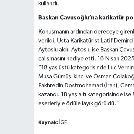
kullandı.
Başkan Çavuşoğlu’na karikatür por
Konuşmanın ardından dereceye girenle
verildi. Usta Karikatürist Latif Demirc
Aytoslu aldı. Aytoslu ise Başkan Çavuş
çalışmasını hediye etti. 16 Nisan 2025
“18 yaş üstü kategorisinde Luc Vernimm
Musa Gümüş ikinci ve Osman Çolakoğl
Fakhredin Dostmohamad (İran), Cemal
kazandı. 18 yaş altı kategorisinde is
eserleriyle ödüle layık görüldü.”
Kaynak:
İGF