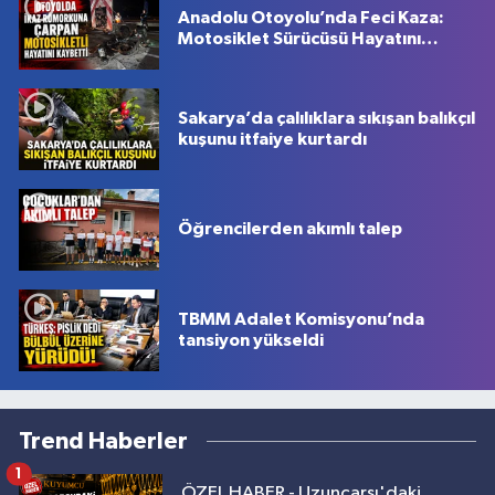
Anadolu Otoyolu’nda Feci Kaza:
Motosiklet Sürücüsü Hayatını
Kaybetti
Sakarya’da çalılıklara sıkışan balıkçıl
kuşunu itfaiye kurtardı
Öğrencilerden akımlı talep
TBMM Adalet Komisyonu’nda
tansiyon yükseldi
Trend Haberler
1
ÖZEL HABER - Uzunçarşı'daki