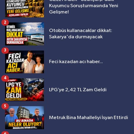
Kuyumcu Soruşturmasında Yeni
Gelişme!
2
Otobüs kullanacaklar dikkat:
Sakarya'da durmayacak
3
Feci kazadan acı haber...
4
LPG’ye 2,42 TL Zam Geldi
5
Metruk Bina Mahalleliyi İsyan Ettirdi