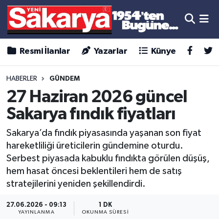
Resmi İlanlar
Yazarlar
Künye
HABERLER
GÜNDEM
27 Haziran 2026 güncel
Sakarya fındık fiyatları
Sakarya’da fındık piyasasında yaşanan son fiyat
hareketliliği üreticilerin gündemine oturdu.
Serbest piyasada kabuklu fındıkta görülen düşüş,
hem hasat öncesi beklentileri hem de satış
stratejilerini yeniden şekillendirdi.
27.06.2026 - 09:13
1 DK
YAYINLANMA
OKUNMA SÜRESI