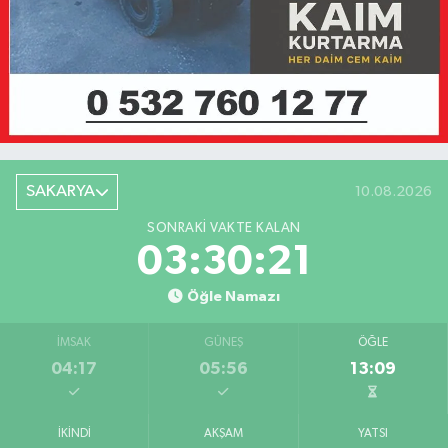
SAKARYA
10.08.2026
SONRAKI VAKTE KALAN
03:30:21
Öğle Namazı
İMSAK
GÜNEŞ
ÖĞLE
04:17
05:56
13:09
İKINDI
AKŞAM
YATSI