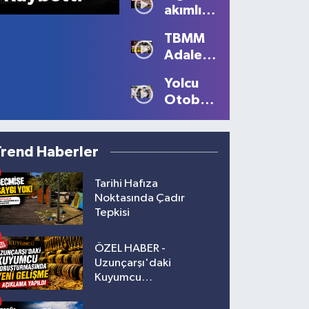
akımlı
kuşunu
talep
itfaiye
TBMM
kurtardı
Adalet
Komisyonu’nda
Yolcu
tansiyon
Otobüsünün
yükseldi
Çarptığı
Kadın
Ağır
Trend Haberler
Yaralandı
Tarihi Hafıza
Noktasında Çadır
Tepkisi
ÖZEL HABER -
Uzunçarşı'daki
Kuyumcu
Soruşturmasında Yeni
Gelişme!