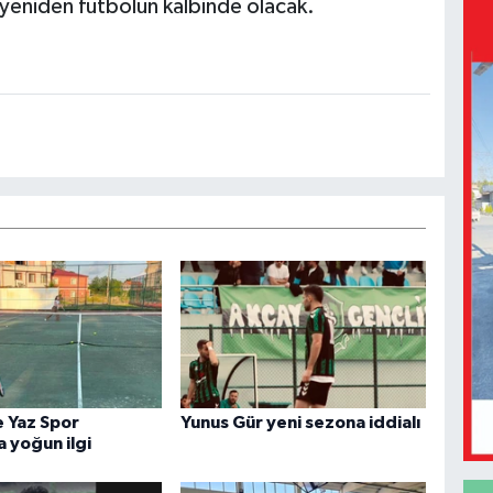
yeniden futbolun kalbinde olacak.
e Yaz Spor
Yunus Gür yeni sezona iddialı
a yoğun ilgi