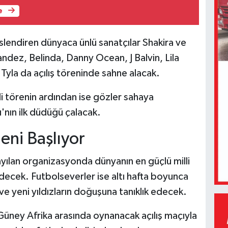
e
eslendiren dünyaca ünlü sanatçılar Shakira ve
ndez, Belinda, Danny Ocean, J Balvin, Lila
yla da açılış töreninde sahne alacak.
 törenin ardından ise gözler sahaya
nın ilk düdüğü çalacak.
leni Başlıyor
ayılan organizasyonda dünyanın en güçlü milli
decek. Futbolseverler ise altı hafta boyunca
e yeni yıldızların doğuşuna tanıklık edecek.
üney Afrika arasında oynanacak açılış maçıyla