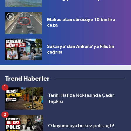
Makas atan sürücüye 10 bin lira
ceza
Sakarya'dan Ankara'ya Filistin
çağrısı
Trend Haberler
1
Tarihi Hafıza Noktasında Çadır
Tepkisi
2
O kuyumcuyu bu kez polis açtı!