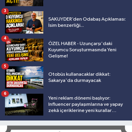
3
SAKUYDER’den Odabaş Açıklaması:
İsim benzerliği...
4
ÖZEL HABER - Uzunçarşı'daki
Kuyumcu Soruşturmasında Yeni
Gelişme!
5
Otobüs kullanacaklar dikkat:
Sakarya'da durmayacak
6
Yeni reklam dönemi başlıyor:
Influencer paylaşımlarına ve yapay
zekâ içeriklerine yeni kurallar
geliyor