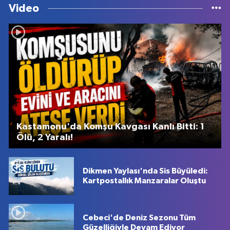
Video
Kastamonu'da Komşu Kavgası Kanlı Bitti: 1
Ölü, 2 Yaralı!
Dikmen Yaylası'nda Sis Büyüledi:
Kartpostallık Manzaralar Oluştu
Cebeci'de Deniz Sezonu Tüm
Güzelliğiyle Devam Ediyor