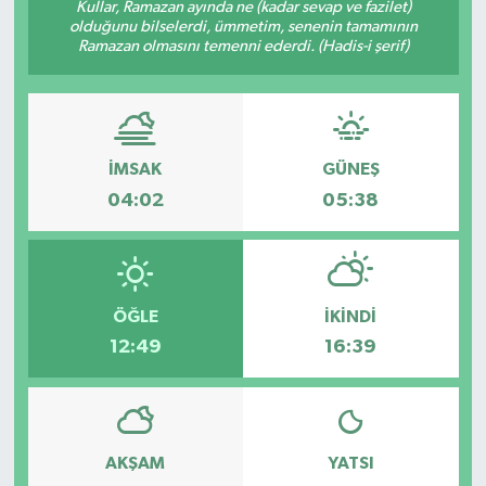
Kullar, Ramazan ayında ne (kadar sevap ve fazilet)
olduğunu bilselerdi, ümmetim, senenin tamamının
Ramazan olmasını temenni ederdi. (Hadis-i şerif)
İMSAK
GÜNEŞ
04:02
05:38
ÖĞLE
İKINDI
12:49
16:39
AKŞAM
YATSI