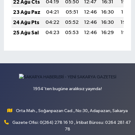
22 Ağu Cts
04:19
05:50
12:47
16:31
19:33
23 Ağu Paz
04:21
05:51
12:46
16:30
19:31
24 Ağu Pts
04:22
05:52
12:46
16:30
19:30
25 Ağu Sal
04:23
05:53
12:46
16:29
19:28
1954'ten bugüne aralıksız yayında!
Orta Mah., Soğanpazarı Cad., No:30, Adapazarı, Sakarya
Gazete Ofisi: 0(264) 278 16 10 , İrtibat Bürosu: 0264 281 47
78