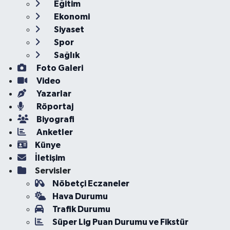
Eğitim
Ekonomi
Siyaset
Spor
Sağlık
Foto Galeri
Video
Yazarlar
Röportaj
Biyografi
Anketler
Künye
İletişim
Servisler
Nöbetçi Eczaneler
Hava Durumu
Trafik Durumu
Süper Lig Puan Durumu ve Fikstür