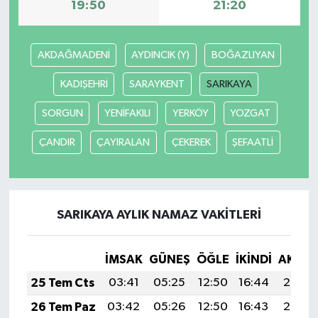
19:50
21:20
AKDAĞMADENİ
AYDINCIK (Y)
BOĞAZLIYAN
KADIŞEHRİ
SARAYKENT
SARIKAYA
SORGUN
YENİFAKILI
YERKÖY
YOZGAT
ÇANDIR
ÇAYIRALAN
ÇEKEREK
ŞEFAATLİ
SARIKAYA AYLIK NAMAZ VAKITLERI
İMSAK
GÜNEŞ
ÖĞLE
İKINDI
AKŞA
25 Tem Cts
03:41
05:25
12:50
16:44
20:06
26 Tem Paz
03:42
05:26
12:50
16:43
20:05