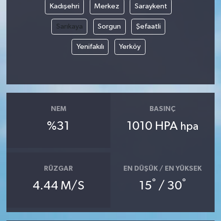
Kadışehri
Merkez
Saraykent
Sarıkaya
Sorgun
Şefaatli
Yenifakılı
Yerköy
NEM
BASINÇ
%31
1010 HPA
hpa
RÜZGAR
EN DÜŞÜK / EN YÜKSEK
°
°
4.44 M/S
15
/ 30