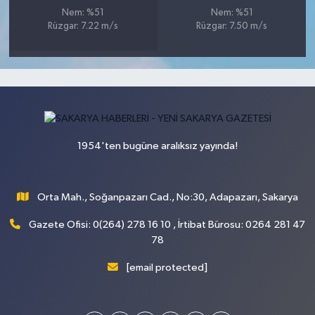
Nem: %51
Nem: %51
Rüzgar: 7.22 m/s
Rüzgar: 7.50 m/s
1954'ten bugüne aralıksız yayında!
Orta Mah., Soğanpazarı Cad., No:30, Adapazarı, Sakarya
Gazete Ofisi: 0(264) 278 16 10 , İrtibat Bürosu: 0264 281 47
78
[email protected]