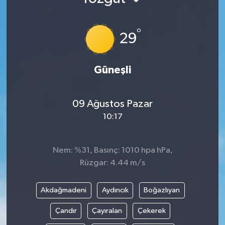
°
29
Güneşli
09 Ağustos Pazar
10:17
Nem: %31, Basınç: 1010 hpa hPa,
Rüzgar: 4.44 m/s
Akdağmadeni
Aydıncık
Boğazlıyan
Çandır
Çayıralan
Çekerek