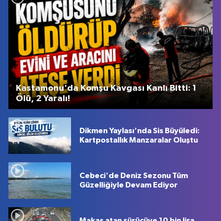
Kastamonu'da Komşu Kavgası Kanlı Bitti: 1
Ölü, 2 Yaralı!
Dikmen Yaylası'nda Sis Büyüledi:
Kartpostallık Manzaralar Oluştu
Cebeci'de Deniz Sezonu Tüm
Güzelliğiyle Devam Ediyor
Makas atan sürücüye 10 bin lira