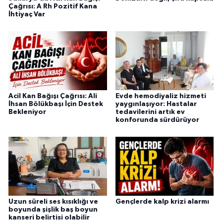
Çağrısı: A Rh Pozitif Kana
İhtiyaç Var
Acil Kan Bağışı Çağrısı: Ali
Evde hemodiyaliz hizmeti
İhsan Bölükbaşı İçin Destek
yaygınlaşıyor: Hastalar
Bekleniyor
tedavilerini artık ev
konforunda sürdürüyor
Uzun süreli ses kısıklığı ve
Gençlerde kalp krizi alarmı
boyunda şişlik baş boyun
kanseri belirtisi olabilir