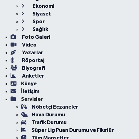
Ekonomi
Siyaset
Spor
Sağlık
Foto Galeri
Video
Yazarlar
Röportaj
Biyografi
Anketler
Künye
İletişim
Servisler
Nöbetçi Eczaneler
Hava Durumu
Trafik Durumu
Süper Lig Puan Durumu ve Fikstür
Tüm Manşetler