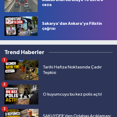
ceza
Sakarya'dan Ankara'ya Filistin
çağrısı
Trend Haberler
1
Tarihi Hafıza Noktasında Çadır
Tepkisi
2
O kuyumcuyu bu kez polis açtı!
3
SAKUYDER’den Odabaş Açıklaması: