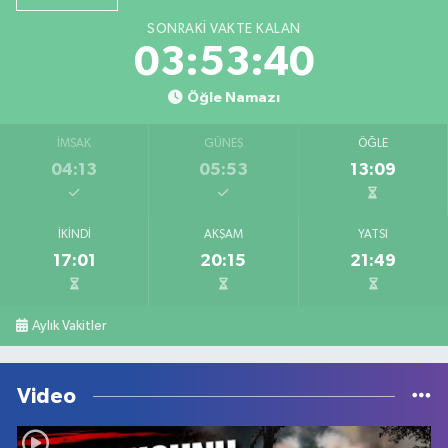
SONRAKI VAKTE KALAN
03:53:40
Öğle Namazı
İMSAK
GÜNEŞ
ÖĞLE
04:13
05:53
13:09
İKINDI
AKŞAM
YATSI
17:01
20:15
21:49
Aylık Vakitler
Video