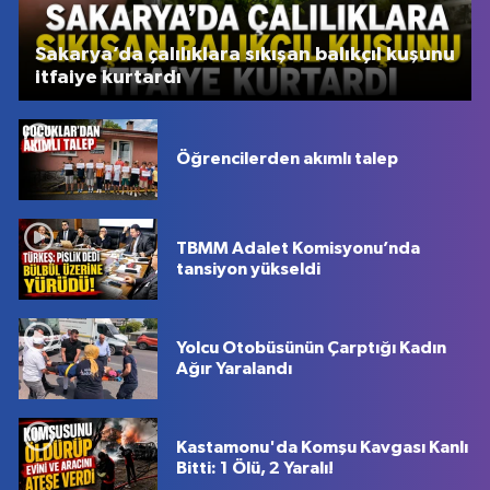
Sakarya’da çalılıklara sıkışan balıkçıl kuşunu
itfaiye kurtardı
Öğrencilerden akımlı talep
TBMM Adalet Komisyonu’nda
tansiyon yükseldi
Yolcu Otobüsünün Çarptığı Kadın
Ağır Yaralandı
Kastamonu'da Komşu Kavgası Kanlı
Bitti: 1 Ölü, 2 Yaralı!