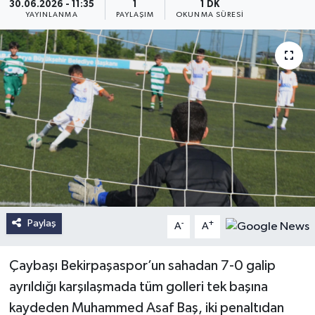
30.06.2026 - 11:35
1
1 DK
YAYINLANMA
PAYLAŞIM
OKUNMA SÜRESI
Paylaş
-
+
A
A
Çaybaşı Bekirpaşaspor’un sahadan 7-0 galip
ayrıldığı karşılaşmada tüm golleri tek başına
kaydeden Muhammed Asaf Baş, iki penaltıdan