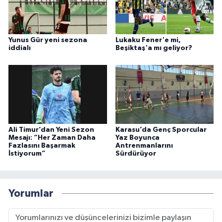
Yunus Gür yeni sezona
Lukaku Fener'e mi,
iddialı
Beşiktaş'a mı geliyor?
Ali Timur’dan Yeni Sezon
Karasu’da Genç Sporcular
Mesajı: “Her Zaman Daha
Yaz Boyunca
Fazlasını Başarmak
Antrenmanlarını
İstiyorum”
Sürdürüyor
Yorumlar