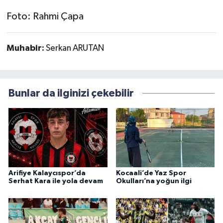
Foto: Rahmi Çapa
Muhabir:
Serkan ARUTAN
Bunlar da ilginizi çekebilir
Arifiye Kalaycıspor’da
Kocaali’de Yaz Spor
Serhat Kara ile yola devam
Okulları’na yoğun ilgi