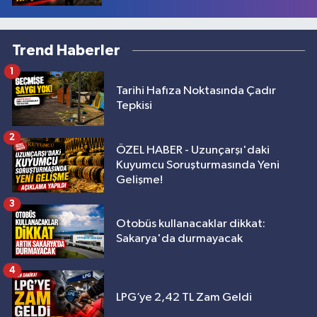
Trend Haberler
1
Tarihi Hafıza Noktasında Çadır
Tepkisi
2
ÖZEL HABER - Uzunçarşı'daki
Kuyumcu Soruşturmasında Yeni
Gelişme!
3
Otobüs kullanacaklar dikkat:
Sakarya'da durmayacak
4
LPG’ye 2,42 TL Zam Geldi