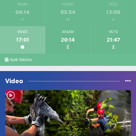
İMSAK
GÜNEŞ
ÖĞLE
04:14
05:54
13:09
İKINDI
AKŞAM
YATSI
17:01
20:14
21:47
Aylık Vakitler
Video