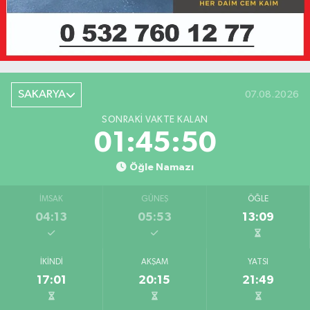
SAKARYA
07.08.2026
SONRAKI VAKTE KALAN
01:45:50
Öğle Namazı
İMSAK
GÜNEŞ
ÖĞLE
04:13
05:53
13:09
İKINDI
AKŞAM
YATSI
17:01
20:15
21:49