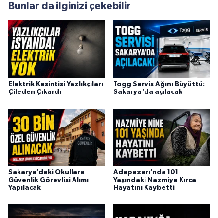
Bunlar da ilginizi çekebilir
Elektrik Kesintisi Yazlıkçıları
Togg Servis Ağını Büyüttü:
Çileden Çıkardı
Sakarya'da açılacak
Sakarya’daki Okullara
Adapazarı’nda 101
Güvenlik Görevlisi Alımı
Yaşındaki Nazmiye Kırca
Yapılacak
Hayatını Kaybetti