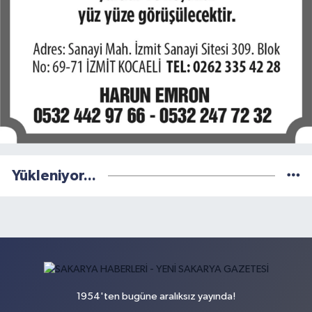
Yükleniyor...
1954'ten bugüne aralıksız yayında!