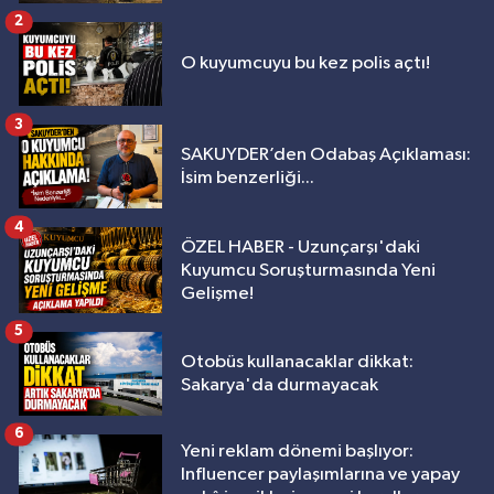
2
O kuyumcuyu bu kez polis açtı!
3
SAKUYDER’den Odabaş Açıklaması:
İsim benzerliği...
4
ÖZEL HABER - Uzunçarşı'daki
Kuyumcu Soruşturmasında Yeni
Gelişme!
5
Otobüs kullanacaklar dikkat:
Sakarya'da durmayacak
6
Yeni reklam dönemi başlıyor:
Influencer paylaşımlarına ve yapay