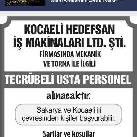
zekâ içeriklerine yeni kurallar
geliyor