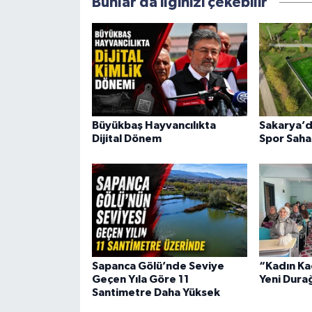
Bunlar da ilginizi çekebilir
Büyükbaş Hayvancılıkta
Sakarya’d
Dijital Dönem
Spor Saha
Sapanca Gölü’nde Seviye
“Kadın Ka
Geçen Yıla Göre 11
Yeni Dura
Santimetre Daha Yüksek