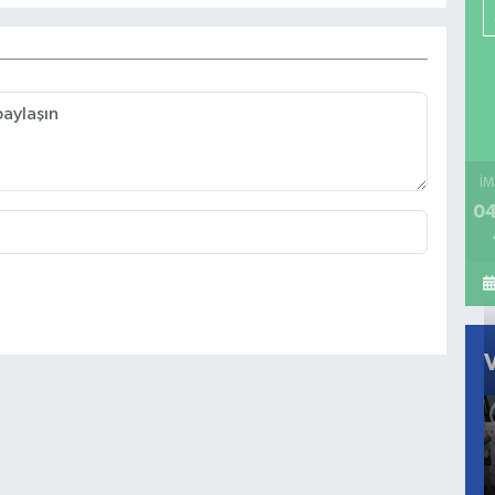
İM
04