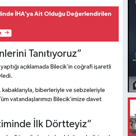
linde İHA’ya Ait Olduğu Değerlendirilen
u
e
nlerini Tanıtıyoruz”
aptığı açıklamada Bilecik’in coğrafi işaretli
yledi.
, kabaklarıyla, biberleriyle ve sebzeleriyle
Tüm vatandaşlarımızı Bilecik’imize davet
iminde İlk Dörtteyiz”