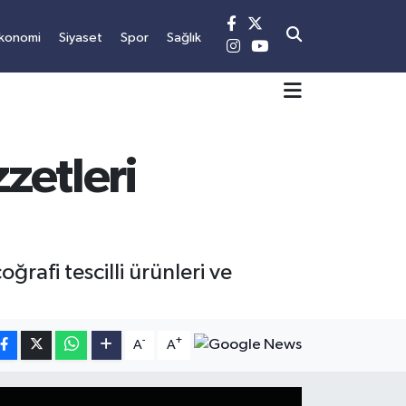
konomi
Siyaset
Spor
Sağlık
zetleri
rafi tescilli ürünleri ve
-
+
A
A