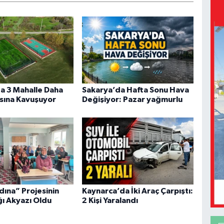
a 3 Mahalle Daha
Sakarya’da Hafta Sonu Hava
sına Kavuşuyor
Değişiyor: Pazar yağmurlu
dına” Projesinin
Kaynarca’da İki Araç Çarpıştı:
ğı Akyazı Oldu
2 Kişi Yaralandı