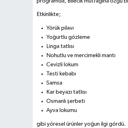
programda, Bilecik mutfağına özgü birç
Etkinlikte;
Yörük pilavı
Yoğurtlu gözleme
Linga tatlısı
Nohutlu ve mercimekli mantı
Cevizli lokum
Testi kebabı
Samsa
Kar beyazı tatlısı
Osmanlı şerbeti
Ayva lokumu
gibi yöresel ürünler yoğun ilgi gördü.