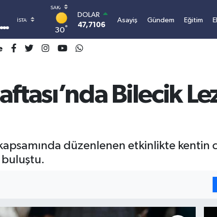
DOLAR
Asayiş
Gündem
Eğitim
E
47,7106
0.17
°
30
EURO
55,1652
0.27
e
STERLİN
64,4046
0.35
GRAM ALTIN
ftası’nda Bilecik Lez
6618.49
2.12
BİST100
13.773
-19
BITCOIN
3.107.393,42
1.2
kapsamında düzenlenen etkinlikte kentin coğ
 buluştu.