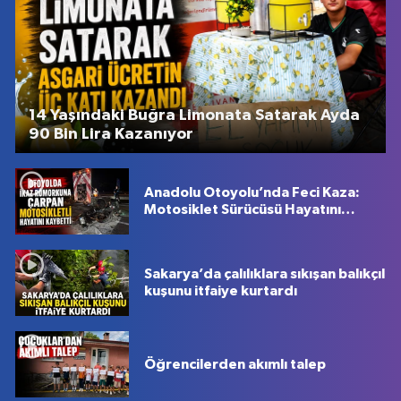
14 Yaşındaki Buğra Limonata Satarak Ayda
90 Bin Lira Kazanıyor
Anadolu Otoyolu’nda Feci Kaza:
Motosiklet Sürücüsü Hayatını
Kaybetti
Sakarya’da çalılıklara sıkışan balıkçıl
kuşunu itfaiye kurtardı
Öğrencilerden akımlı talep