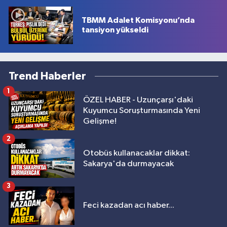
TBMM Adalet Komisyonu’nda
tansiyon yükseldi
Trend Haberler
1
ÖZEL HABER - Uzunçarşı'daki
Kuyumcu Soruşturmasında Yeni
Gelişme!
2
Otobüs kullanacaklar dikkat:
Sakarya'da durmayacak
3
Feci kazadan acı haber...