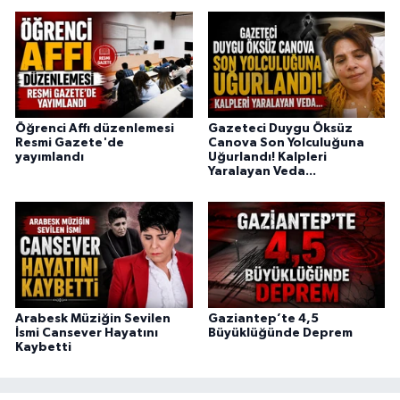
Öğrenci Affı düzenlemesi
Gazeteci Duygu Öksüz
Resmi Gazete'de
Canova Son Yolculuğuna
yayımlandı
Uğurlandı! Kalpleri
Yaralayan Veda...
Arabesk Müziğin Sevilen
Gaziantep’te 4,5
İsmi Cansever Hayatını
Büyüklüğünde Deprem
Kaybetti