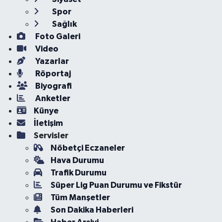
Spor
Sağlık
Foto Galeri
Video
Yazarlar
Röportaj
Biyografi
Anketler
Künye
İletişim
Servisler
Nöbetçi Eczaneler
Hava Durumu
Trafik Durumu
Süper Lig Puan Durumu ve Fikstür
Tüm Manşetler
Son Dakika Haberleri