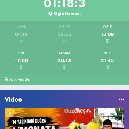
01:18:3
Öğle Namazı
İMSAK
GÜNEŞ
ÖĞLE
04:16
05:55
13:09
İKINDI
AKŞAM
YATSI
17:00
20:13
21:45
Aylık Vakitler
Video