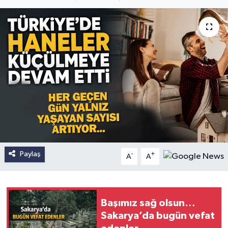
Paylaş
-
+
A
A
Başımız sağ olsun…
Sakarya’da bugün vefat