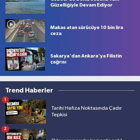
Güzelliğiyle Devam Ediyor
Makas atan sürücüye 10 bin lira
ceza
Sakarya'dan Ankara'ya Filistin
çağrısı
Trend Haberler
1
Tarihi Hafıza Noktasında Çadır
Tepkisi
2