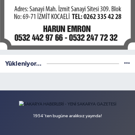
Yükleniyor...
1954'ten bugüne aralıksız yayında!