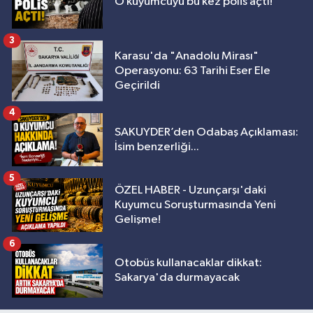
O kuyumcuyu bu kez polis açtı!
3
Karasu'da "Anadolu Mirası"
Operasyonu: 63 Tarihi Eser Ele
Geçirildi
4
SAKUYDER’den Odabaş Açıklaması:
İsim benzerliği...
5
ÖZEL HABER - Uzunçarşı'daki
Kuyumcu Soruşturmasında Yeni
Gelişme!
6
Otobüs kullanacaklar dikkat:
Sakarya'da durmayacak