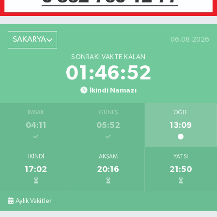
SAKARYA
06.08.2026
SONRAKI VAKTE KALAN
01:46:52
İkindi Namazı
İMSAK
GÜNEŞ
ÖĞLE
04:11
05:52
13:09
İKINDI
AKŞAM
YATSI
17:02
20:16
21:50
Aylık Vakitler