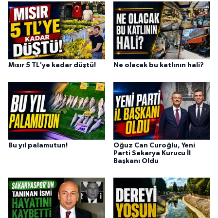
Mısır 5 TL'ye kadar düştü!
Ne olacak bu katlının hali?
Bu yıl palamutun!
Oğuz Can Curoğlu, Yeni
Parti Sakarya Kurucu İl
Başkanı Oldu