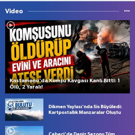
Video
Kastamonu'da Komşu Kavgası Kanlı Bitti: 1
Ölü, 2 Yaralı!
Dikmen Yaylası'nda Sis Büyüledi:
Kartpostallık Manzaralar Oluştu
Cebeci'de Deniz Sezonu Tüm