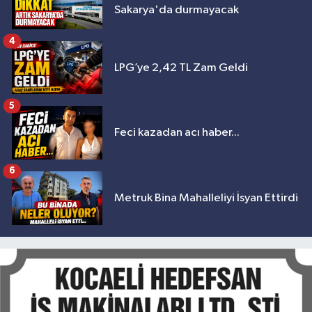
Sakarya'da durmayacak
4
LPG’ye 2,42 TL Zam Geldi
5
Feci kazadan acı haber...
6
Metruk Bina Mahalleliyi İsyan Ettirdi