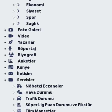
Ekonomi
Siyaset
Spor
Sağlık
Foto Galeri
Video
Yazarlar
Röportaj
Biyografi
Anketler
Künye
İletişim
Servisler
Nöbetçi Eczaneler
Hava Durumu
Trafik Durumu
Süper Lig Puan Durumu ve Fikstür
Tüm Manşetler