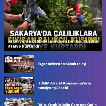
Sakarya’da çalılıklara sıkışan balıkçıl kuşunu
itfaiye kurtardı
Öğrencilerden akımlı talep
TBMM Adalet Komisyonu’nda
tansiyon yükseldi
Yolcu Otobüsünün Çarptığı Kadın