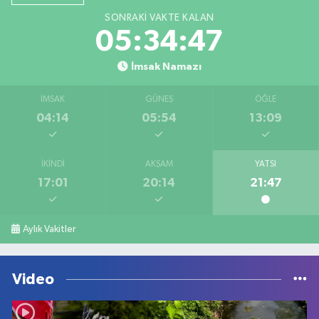
SONRAKI VAKTE KALAN
05:34:47
İmsak Namazı
İMSAK
GÜNEŞ
ÖĞLE
04:14
05:54
13:09
İKINDI
AKŞAM
YATSI
17:01
20:14
21:47
Aylık Vakitler
Video