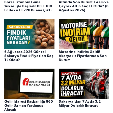
Borsa İstanbul Güne
Altında Son Durum: Gram ve
Yükselişle Başladı! BIST 100
Çeyrek Altın Kaç TL Oldu? (6
Endeksi 13.728 Puana Çıktı
Ağustos 2026)
6 Ağustos 2026 Güncel
Motorine İndirim Geldi!
Sakarya Fındık Fiyatları Kaç
Akaryakıt Fiyatlarında Son
TL Oldu?
Durum
Gelir İdaresi Başkanlığı 860
Sakarya’dan 7 Ayda 3,2
Gelir Uzman Yardımcısı
Milyar Dolarlık İhracat
Alacak