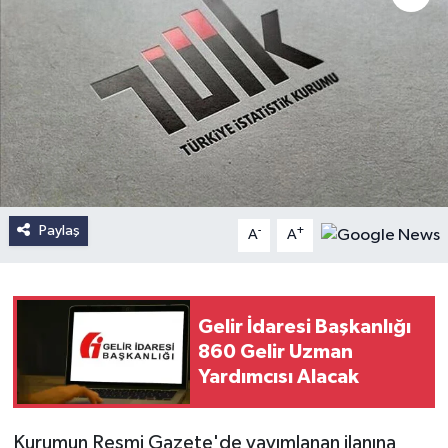
Paylaş
-
+
A
A
Gelir İdaresi Başkanlığı
860 Gelir Uzman
Yardımcısı Alacak
Kurumun Resmi Gazete'de yayımlanan ilanına