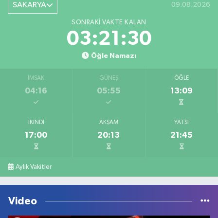
SAKARYA
09.08.2026
SONRAKI VAKTE KALAN
03:21:30
Öğle Namazı
İMSAK
GÜNEŞ
ÖĞLE
04:16
05:55
13:09
İKINDI
AKŞAM
YATSI
17:00
20:13
21:45
Aylık Vakitler
Video