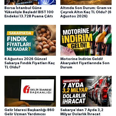
Borsa İstanbul Güne
Altında Son Durum: Gram ve
Yükselişle Başladı! BIST 100
Çeyrek Altın Kaç TL Oldu? (6
Endeksi 13.728 Puana Çıktı
Ağustos 2026)
6 Ağustos 2026 Güncel
Motorine İndirim Geldi!
Sakarya Fındık Fiyatları Kaç
Akaryakıt Fiyatlarında Son
TL Oldu?
Durum
Gelir İdaresi Başkanlığı 860
Sakarya’dan 7 Ayda 3,2
Gelir Uzman Yardımcısı
Milyar Dolarlık İhracat