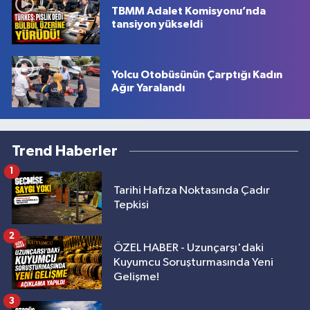
TBMM Adalet Komisyonu’nda
tansiyon yükseldi
Yolcu Otobüsünün Çarptığı Kadın
Ağır Yaralandı
Trend Haberler
1
Tarihi Hafıza Noktasında Çadır
Tepkisi
2
ÖZEL HABER - Uzunçarşı'daki
Kuyumcu Soruşturmasında Yeni
Gelişme!
3