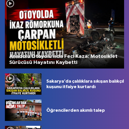
Anadolu Otoyolu’nda Feci Kaza: Motosiklet
Sürücüsü Hayatını Kaybetti
Sakarya’da çalılıklara sıkışan balıkçıl
kuşunu itfaiye kurtardı
Öğrencilerden akımlı talep