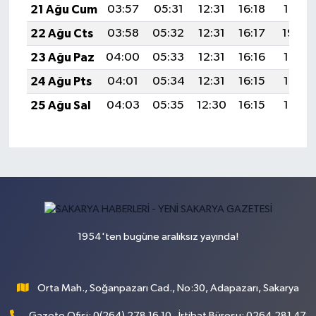
21 Ağu Cum
03:57
05:31
12:31
16:18
19:21
22 Ağu Cts
03:58
05:32
12:31
16:17
19:20
23 Ağu Paz
04:00
05:33
12:31
16:16
19:18
24 Ağu Pts
04:01
05:34
12:31
16:15
19:17
25 Ağu Sal
04:03
05:35
12:30
16:15
19:15
1954'ten bugüne aralıksız yayında!
Orta Mah., Soğanpazarı Cad., No:30, Adapazarı, Sakarya
Gazete Ofisi: 0(264) 278 16 10 , İrtibat Bürosu: 0264 281 47