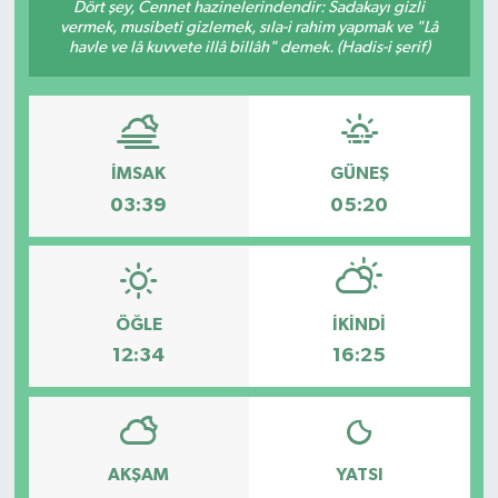
Dört şey, Cennet hazinelerindendir: Sadakayı gizli
vermek, musibeti gizlemek, sıla-i rahim yapmak ve "Lâ
havle ve lâ kuvvete illâ billâh" demek. (Hadis-i şerif)
İMSAK
GÜNEŞ
03:39
05:20
ÖĞLE
İKINDI
12:34
16:25
AKŞAM
YATSI