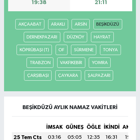
19:38
21:11
AKÇAABAT
ARAKLI
ARSİN
BEŞİKDÜZÜ
DERNEKPAZARI
DÜZKÖY
HAYRAT
KÖPRÜBAŞI (T)
OF
SÜRMENE
TONYA
TRABZON
VAKFIKEBİR
YOMRA
ÇARŞIBAŞI
ÇAYKARA
ŞALPAZARI
BEŞİKDÜZÜ AYLIK NAMAZ VAKITLERI
İMSAK
GÜNEŞ
ÖĞLE
İKINDI
AKŞA
25 Tem Cts
03:16
05:05
12:35
16:31
19:54