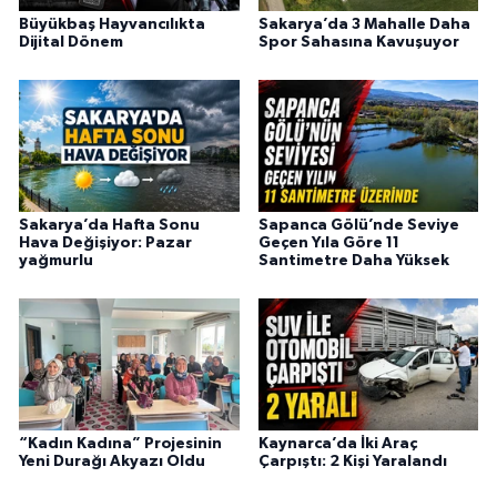
Büyükbaş Hayvancılıkta
Sakarya’da 3 Mahalle Daha
Dijital Dönem
Spor Sahasına Kavuşuyor
Sakarya’da Hafta Sonu
Sapanca Gölü’nde Seviye
Hava Değişiyor: Pazar
Geçen Yıla Göre 11
yağmurlu
Santimetre Daha Yüksek
“Kadın Kadına” Projesinin
Kaynarca’da İki Araç
Yeni Durağı Akyazı Oldu
Çarpıştı: 2 Kişi Yaralandı