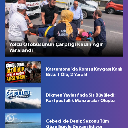
Yolcu Otobüsünün Çarptığı Kadın Ağır
Yaralandı
Kastamonu'da Komşu Kavgası Kanlı
Bitti: 1 Ölü, 2 Yaralı!
Dikmen Yaylası'nda Sis Büyüledi:
Kartpostallık Manzaralar Oluştu
Cebeci'de Deniz Sezonu Tüm
Güzelliğiyle Devam Ediyor