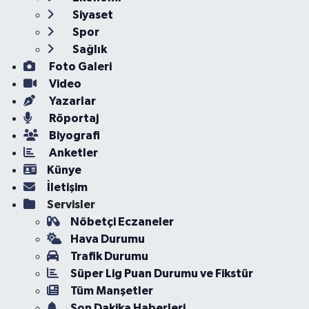
Siyaset
Spor
Sağlık
Foto Galeri
Video
Yazarlar
Röportaj
Biyografi
Anketler
Künye
İletişim
Servisler
Nöbetçi Eczaneler
Hava Durumu
Trafik Durumu
Süper Lig Puan Durumu ve Fikstür
Tüm Manşetler
Son Dakika Haberleri