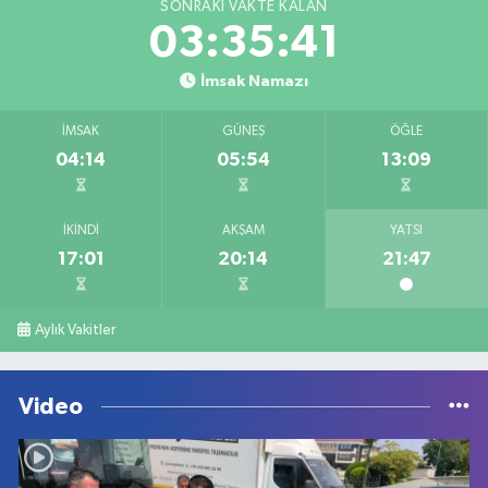
SONRAKI VAKTE KALAN
03:35:41
İmsak Namazı
İMSAK
GÜNEŞ
ÖĞLE
04:14
05:54
13:09
İKINDI
AKŞAM
YATSI
17:01
20:14
21:47
Aylık Vakitler
Video