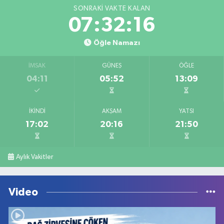
SONRAKI VAKTE KALAN
07:32:16
Öğle Namazı
İMSAK
GÜNEŞ
ÖĞLE
04:11
05:52
13:09
İKINDI
AKŞAM
YATSI
17:02
20:16
21:50
Aylık Vakitler
Video