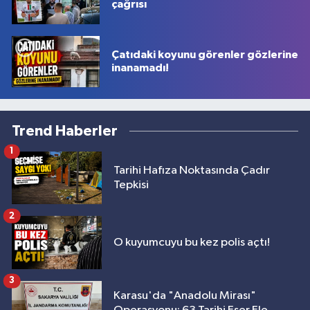
çağrısı
Çatıdaki koyunu görenler gözlerine
inanamadı!
Trend Haberler
1
Tarihi Hafıza Noktasında Çadır
Tepkisi
2
O kuyumcuyu bu kez polis açtı!
3
Karasu'da "Anadolu Mirası"