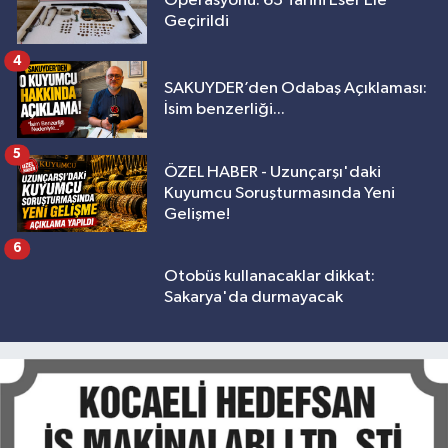
Operasyonu: 63 Tarihi Eser Ele
Geçirildi
4
SAKUYDER’den Odabaş Açıklaması:
İsim benzerliği...
5
ÖZEL HABER - Uzunçarşı'daki
Kuyumcu Soruşturmasında Yeni
Gelişme!
6
Otobüs kullanacaklar dikkat:
Sakarya'da durmayacak