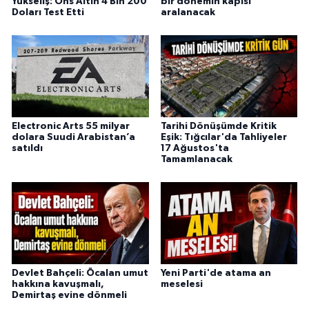
Yükseliş: Ons Altın 4 Bin 200
bir dönemin kapısı
Doları Test Etti
aralanacak
Electronic Arts 55 milyar
Tarihi Dönüşümde Kritik
dolara Suudi Arabistan’a
Eşik: Tığcılar'da Tahliyeler
satıldı
17 Ağustos'ta
Tamamlanacak
Devlet Bahçeli: Öcalan umut
Yeni Parti'de atama an
hakkına kavuşmalı,
meselesi
Demirtaş evine dönmeli