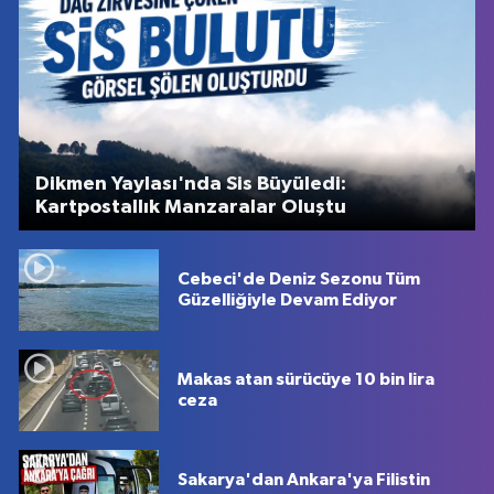
Dikmen Yaylası'nda Sis Büyüledi:
Kartpostallık Manzaralar Oluştu
Cebeci'de Deniz Sezonu Tüm
Güzelliğiyle Devam Ediyor
Makas atan sürücüye 10 bin lira
ceza
Sakarya'dan Ankara'ya Filistin