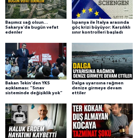
Başımız sağ olsun…
İspanya ile İtalya arasında
Sakarya’da bugün vefat
göç krizi büyüyor: Karşılıklı
edenler
sınır kontrolleri başladı
Bakan Tekin’den YKS
Dalga uyarısına rağmen
açıklaması: “Sınav
denize girmeye devam
sisteminde değişiklik yok”
ettiler