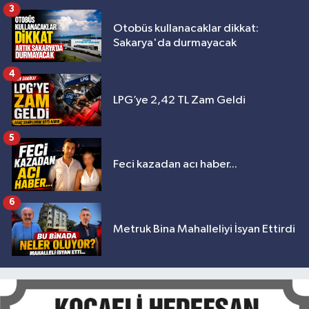
3
Otobüs kullanacaklar dikkat:
Sakarya'da durmayacak
4
LPG’ye 2,42 TL Zam Geldi
5
Feci kazadan acı haber...
6
Metruk Bina Mahalleliyi İsyan Ettirdi