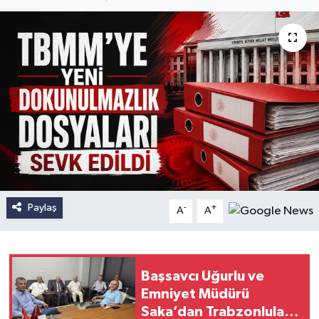
Paylaş
-
+
A
A
Başsavcı Uğurlu ve
Emniyet Müdürü
Saka’dan Trabzonlular