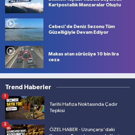
Kartpostallık Manzaralar Oluştu
Cebeci'de Deniz Sezonu Tüm
Güzelliğiyle Devam Ediyor
Makas atan sürücüye 10 bin lira
ceza
Trend Haberler
1
Tarihi Hafıza Noktasında Çadır
Tepkisi
2
ÖZEL HABER - Uzunçarşı'daki