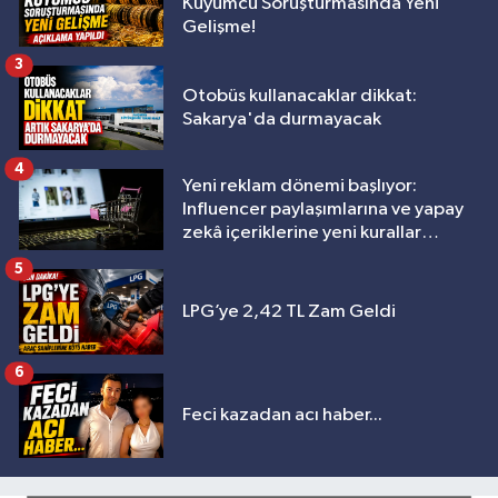
Kuyumcu Soruşturmasında Yeni
Gelişme!
3
Otobüs kullanacaklar dikkat:
Sakarya'da durmayacak
4
Yeni reklam dönemi başlıyor:
Influencer paylaşımlarına ve yapay
zekâ içeriklerine yeni kurallar
geliyor
5
LPG’ye 2,42 TL Zam Geldi
6
Feci kazadan acı haber...