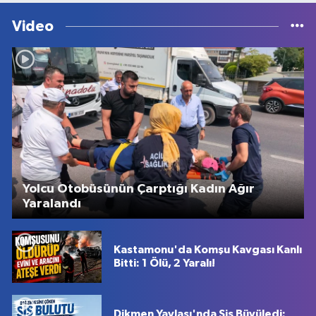
Video
Yolcu Otobüsünün Çarptığı Kadın Ağır
Yaralandı
Kastamonu'da Komşu Kavgası Kanlı
Bitti: 1 Ölü, 2 Yaralı!
Dikmen Yaylası'nda Sis Büyüledi: