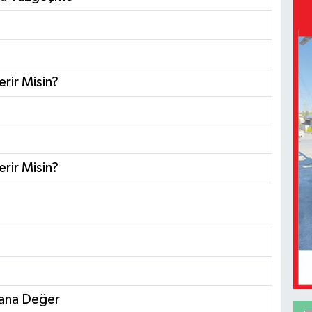
rir Misin?
rir Misin?
Sana Değer