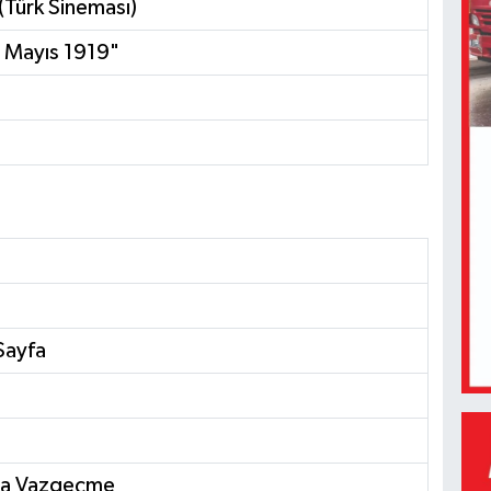
(Türk Sineması)
 Mayıs 1919"
Sayfa
'la Vazgeçme