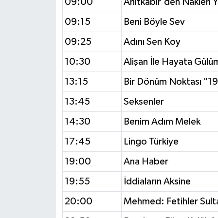
09:00
Anıtkabir'den Naklen Y
09:15
Beni Böyle Sev
09:25
Adını Sen Koy
10:30
Alişan İle Hayata Gülü
13:15
Bir Dönüm Noktası "19
13:45
Seksenler
14:30
Benim Adım Melek
17:45
Lingo Türkiye
19:00
Ana Haber
19:55
İddiaların Aksine
20:00
Mehmed: Fetihler Sult