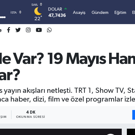
DOLAR
Asayiş
Gündem
Eğitim
E
47,7436
0.18
°
22
EURO
55,2510
0.32
e
STERLİN
64,4811
0.38
GRAM ALTIN
e Var? 19 Mayıs Han
6648.99
2.59
BİST100
13.773
-19
ar?
BITCOIN
3.109.542,71
1.2
s yayın akışları netleşti. TRT 1, Show TV,
 haber, dizi, film ve özel programlar izle
4 DK
AŞIM
OKUNMA SÜRESI