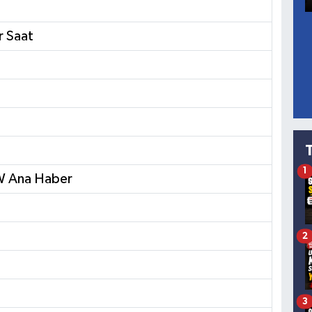
r Saat
1
OW Ana Haber
2
3