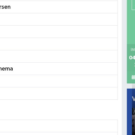
ersen
İM
04
Sinema