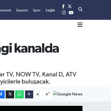
konomi
Siyaset
Spor
Sağlık
gi kanalda
 Star TV, NOW TV, Kanal D, ATV
yicilerle buluşacak.
-
+
A
A