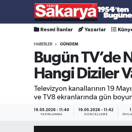
Resmi İlanlar
Yazarlar
Küny
HABERLER
GÜNDEM
Bugün TV’de N
Hangi Diziler V
Televizyon kanallarının 19 Mayı
ve TV8 ekranlarında gün boyunca
19.05.2026 - 11:40
19.05.2026 - 11:42
1
YAYINLANMA
GÜNCELLEME
PAYL