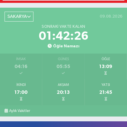
SAKARYA
09.08.2026
SONRAKI VAKTE KALAN
01:42:26
Öğle Namazı
İMSAK
GÜNEŞ
ÖĞLE
04:16
05:55
13:09
İKINDI
AKŞAM
YATSI
17:00
20:13
21:45
Aylık Vakitler