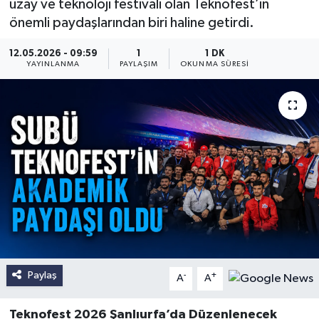
uzay ve teknoloji festivali olan Teknofest’in
önemli paydaşlarından biri haline getirdi.
12.05.2026 - 09:59
1
1 DK
YAYINLANMA
PAYLAŞIM
OKUNMA SÜRESI
Paylaş
-
+
A
A
Teknofest 2026 Şanlıurfa’da Düzenlenecek