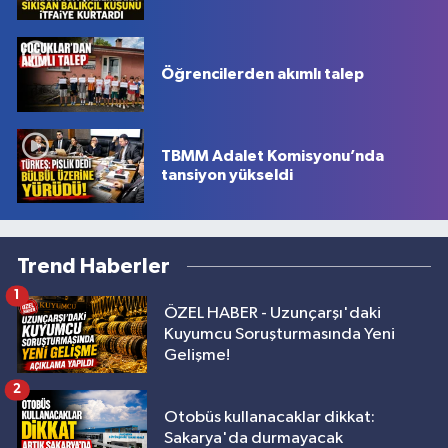
Öğrencilerden akımlı talep
TBMM Adalet Komisyonu’nda
tansiyon yükseldi
Trend Haberler
1
ÖZEL HABER - Uzunçarşı'daki
Kuyumcu Soruşturmasında Yeni
Gelişme!
2
Otobüs kullanacaklar dikkat:
Sakarya'da durmayacak