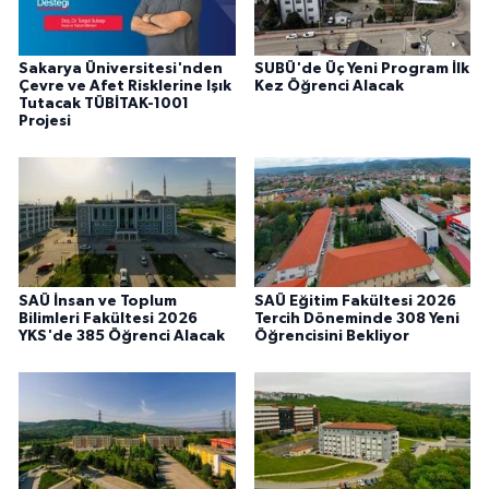
Sakarya Üniversitesi'nden
SUBÜ'de Üç Yeni Program İlk
Çevre ve Afet Risklerine Işık
Kez Öğrenci Alacak
Tutacak TÜBİTAK-1001
Projesi
SAÜ İnsan ve Toplum
SAÜ Eğitim Fakültesi 2026
Bilimleri Fakültesi 2026
Tercih Döneminde 308 Yeni
YKS'de 385 Öğrenci Alacak
Öğrencisini Bekliyor