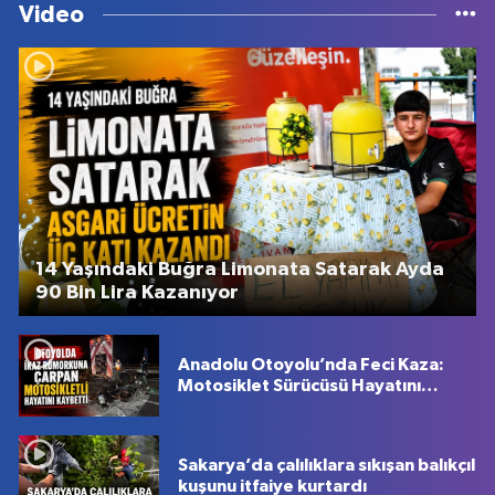
Video
14 Yaşındaki Buğra Limonata Satarak Ayda
90 Bin Lira Kazanıyor
Anadolu Otoyolu’nda Feci Kaza:
Motosiklet Sürücüsü Hayatını
Kaybetti
Sakarya’da çalılıklara sıkışan balıkçıl
kuşunu itfaiye kurtardı