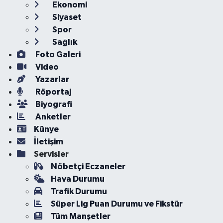
Ekonomi
Siyaset
Spor
Sağlık
Foto Galeri
Video
Yazarlar
Röportaj
Biyografi
Anketler
Künye
İletişim
Servisler
Nöbetçi Eczaneler
Hava Durumu
Trafik Durumu
Süper Lig Puan Durumu ve Fikstür
Tüm Manşetler