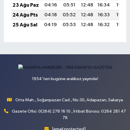
23 Ağu Paz
04:16
05:51
12:48
16:34
19:36
24 Ağu Pts
04:18
05:52
12:48
16:33
19:35
25 Ağu Sal
04:19
05:53
12:48
16:32
19:33
1954'ten bugüne aralıksız yayında!
Orta Mah., Soğanpazarı Cad., No:30, Adapazarı, Sakarya
Gazete Ofisi: 0(264) 278 16 10 , İrtibat Bürosu: 0264 281 47
78
[email protected]