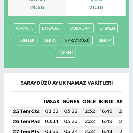
19:56
21:30
AYANCIK
BOYABAT
DURAĞAN
DİKMEN
ERFELEK
GERZE
SARAYDÜZÜ
SİNOP
TÜRKELİ
SARAYDÜZÜ AYLIK NAMAZ VAKITLERI
İMSAK
GÜNEŞ
ÖĞLE
İKINDI
AKŞA
25 Tem Cts
03:32
05:22
12:52
16:49
20:13
26 Tem Paz
03:34
05:23
12:52
16:49
20:12
27 Tem Pts
03:35
05:24
12:52
16:48
20:11