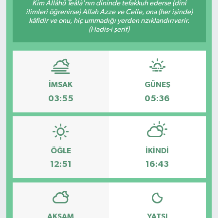
Kim Allâhü Teâlâ'nın dininde tefakkuh ederse (dînî
ilimleri öğrenirse) Allah Azze ve Celle, ona (her işinde)
kâfidir ve onu, hiç ummadığı yerden rızıklandırıverir.
(Hadis-i şerif)
İMSAK
GÜNEŞ
03:55
05:36
ÖĞLE
İKINDI
12:51
16:43
AKŞAM
YATSI