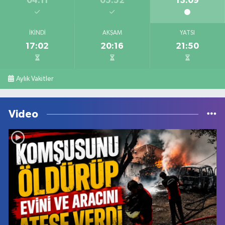
04:11
05:52
13:09
İKINDI
AKŞAM
YATSI
17:02
20:16
21:50
Aylık Vakitler
Video