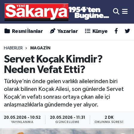
Resmi İlanlar
Yazarlar
Künye
HABERLER
MAGAZİN
Servet Koçak Kimdir?
Neden Vefat Etti?
Türkiye’nin önde gelen varlıklı ailelerinden biri
olarak bilinen Koçak Ailesi, son günlerde Servet
Koçak’ın vefatı sonrası ortaya çıkan aile içi
anlaşmazlıklarla gündemde yer alıyor.
20.05.2026 - 10:52
20.05.2026 - 11:31
2 DK
YAYINLANMA
GÜNCELLEME
OKUNMA SÜRESI