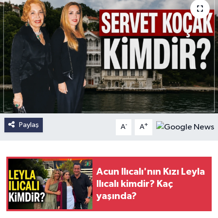
Paylaş
-
+
A
A
Acun Ilıcalı'nın Kızı Leyla
Ilıcalı kimdir? Kaç
yaşında?