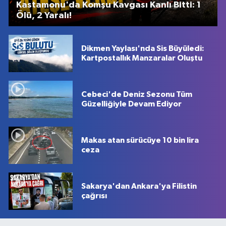
Kastamonu'da Komşu Kavgası Kanlı Bitti: 1
Ölü, 2 Yaralı!
Dikmen Yaylası'nda Sis Büyüledi:
Kartpostallık Manzaralar Oluştu
Cebeci'de Deniz Sezonu Tüm
Güzelliğiyle Devam Ediyor
Makas atan sürücüye 10 bin lira
ceza
Sakarya'dan Ankara'ya Filistin
çağrısı