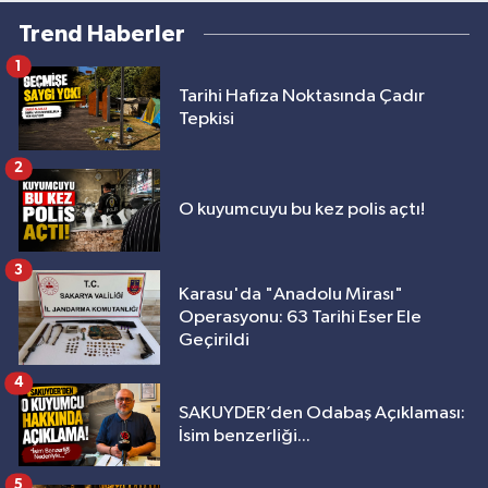
Trend Haberler
1
Tarihi Hafıza Noktasında Çadır
Tepkisi
2
O kuyumcuyu bu kez polis açtı!
3
Karasu'da "Anadolu Mirası"
Operasyonu: 63 Tarihi Eser Ele
Geçirildi
4
SAKUYDER’den Odabaş Açıklaması:
İsim benzerliği...
5