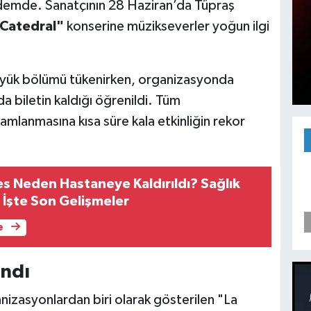
emde. Sanatçının 28 Haziran’da Tüpraş
 Catedral"
konserine müzikseverler yoğun ilgi
 büyük bölümü tükenirken, organizasyonda
ıda biletin kaldığı öğrenildi. Tüm
mamlanmasına kısa süre kala etkinliğin rekor
es Neden Hastaneye Kaldırıldı? Sağlık
 İşte Son Gelişmeler
e
andı
izasyonlardan biri olarak gösterilen "La