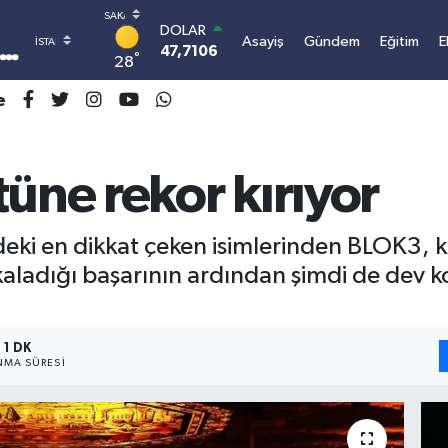
DOLAR
Asayiş
Gündem
Eğitim
E
47,7106
0.17
°
28
EURO
55,1652
0.27
e
STERLİN
64,4046
0.35
GRAM ALTIN
tüne rekor kırıyor
6618.49
2.12
BİST100
13.773
-19
BITCOIN
ki en dikkat çeken isimlerinden BLOK3, k
3.107.393,42
1.2
aladığı başarının ardından şimdi de dev 
1 DK
MA SÜRESI