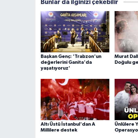
Bunlar da ilginizi çekebilir
Başkan Genç: 'Trabzon'un
Murat Dal
değerlerini Ganita'da
Doğulu ge
yaşatıyoruz'
Altı Üstü İstanbul'dan A
Ünlülere Y
Millilere destek
Operasyon