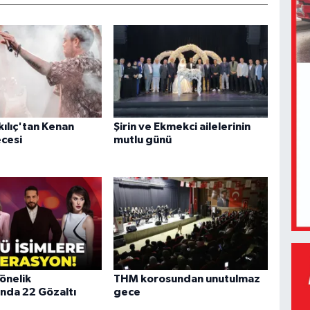
kılıç'tan Kenan
Şirin ve Ekmekci ailelerinin
cesi
mutlu günü
önelik
THM korosundan unutulmaz
da 22 Gözaltı
gece