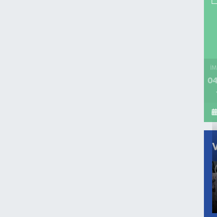
İM
04