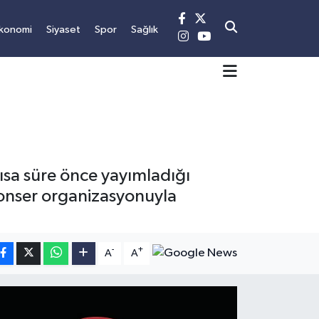
konomi
Siyaset
Spor
Sağlık
ısa süre önce yayımladığı
konser organizasyonuyla
-
+
A
A