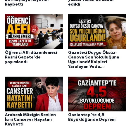
kaybetti
edildi
Öğrenci Affı düzenlemesi
Gazeteci Duygu Öksüz
Resmi Gazete'de
Canova Son Yolculuğuna
yayımlandı
Uğurlandı! Kalpleri
Yaralayan Veda...
Arabesk Müziğin Sevilen
Gaziantep’te 4,5
İsmi Cansever Hayatını
Büyüklüğünde Deprem
Kaybetti