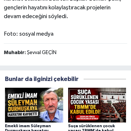
gençlerin hayatını kolaylaştıracak projelerin
devam edeceğini söyledi.
Foto: sosyal medya
Muhabir:
Şevval GEÇİN
Bunlar da ilginizi çekebilir
Emekli imam Süleyman
Suça sürüklenen çocuk
Durmuşkaya hayatını
yasası TBMM’de kabul