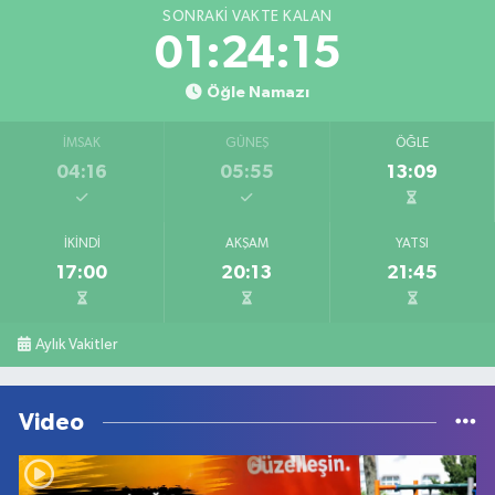
SONRAKI VAKTE KALAN
01:24:15
Öğle Namazı
İMSAK
GÜNEŞ
ÖĞLE
04:16
05:55
13:09
İKINDI
AKŞAM
YATSI
17:00
20:13
21:45
Aylık Vakitler
Video