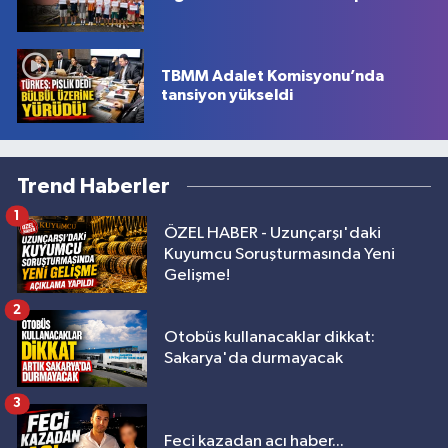
TBMM Adalet Komisyonu’nda
tansiyon yükseldi
Trend Haberler
1
ÖZEL HABER - Uzunçarşı'daki
Kuyumcu Soruşturmasında Yeni
Gelişme!
2
Otobüs kullanacaklar dikkat:
Sakarya'da durmayacak
3
Feci kazadan acı haber...