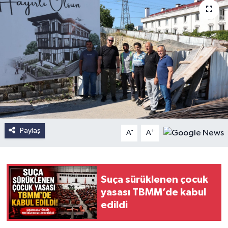
Paylaş
-
+
A
A
Suça sürüklenen çocuk
yasası TBMM’de kabul
edildi