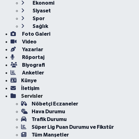
Ekonomi
Siyaset
Spor
Sağlık
Foto Galeri
Video
Yazarlar
Röportaj
Biyografi
Anketler
Künye
İletişim
Servisler
Nöbetçi Eczaneler
Hava Durumu
Trafik Durumu
Süper Lig Puan Durumu ve Fikstür
Tüm Manşetler