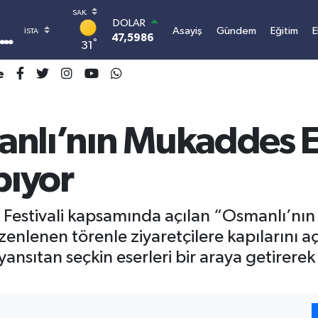
DOLAR
Asayiş
Gündem
Eğitim
47,5986
0.06
°
31
EURO
55,0700
0.1
e
STERLİN
64,2438
0.21
GRAM ALTIN
6513.94
0.32
anlı’nın Mukaddes 
BİST100
13.768
48
pıyor
BITCOIN
3.074.967,16
0.69
u Festivali kapsamında açılan “Osmanlı’nı
nlenen törenle ziyaretçilere kapılarını aç
nsıtan seçkin eserleri bir araya getirerek 