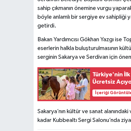
sahip çıkmanın önemine vurgu yaparak,
böyle anlamlı bir sergiye ev sahipliğ
getirdi.
Bakan Yardımcısı Gökhan Yazgı ise To
eserlerin halkla buluşturulmasının kült
serginin Sakarya ve Serdivan için önem
Türkiye'nin İl
Ücretsiz Açıy
İçeriği Görüntül
Sakarya’nın kültür ve sanat alanındak
kadar Kubbealtı Sergi Salonu’nda ziya