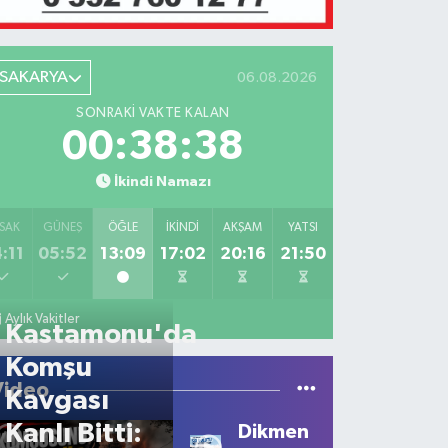
SAKARYA
06.08.2026
SONRAKI VAKTE KALAN
00:38:38
İkindi Namazı
SAK
GÜNEŞ
ÖĞLE
İKINDI
AKŞAM
YATSI
:11
05:52
13:09
17:02
20:16
21:50
Aylık Vakitler
Kastamonu'da
Komşu
Video
Kavgası
Kanlı Bitti:
Dikmen