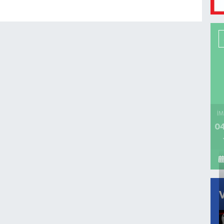
İM
04