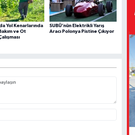
da Yol Kenarlarında
SUBÜ’nün Elektrikli Yarış
Bakım ve Ot
Aracı Polonya Pistine Çıkıyor
Çalışması