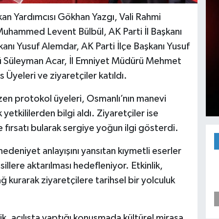
kan Yardımcısı Gökhan Yazgı, Vali Rahmi
Muhammed Levent Bülbül, AK Parti İl Başkanı
anı Yusuf Alemdar, AK Parti İlçe Başkanı Yusuf
rü Süleyman Acar, İl Emniyet Müdürü Mehmet
Üyeleri ve ziyaretçiler katıldı.
zen protokol üyeleri, Osmanlı’nın manevi
yetkililerden bilgi aldı. Ziyaretçiler ise
ırsatı bularak sergiye yoğun ilgi gösterdi.
edeniyet anlayışını yansıtan kıymetli eserler
sillere aktarılması hedefleniyor. Etkinlik,
 kurarak ziyaretçilere tarihsel bir yolculuk
, açılışta yaptığı konuşmada kültürel mirasa