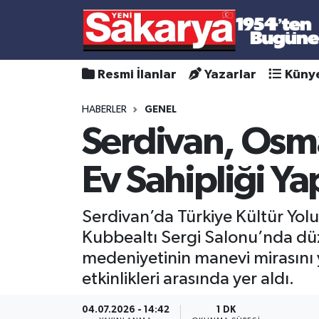
Resmi İlanlar
Yazarlar
Küny
HABERLER
GENEL
Serdivan, Osm
Ev Sahipliği Ya
Serdivan’da Türkiye Kültür Yol
Kubbealtı Sergi Salonu’nda düze
medeniyetinin manevi mirasını ya
etkinlikleri arasında yer aldı.
04.07.2026 - 14:42
1 DK