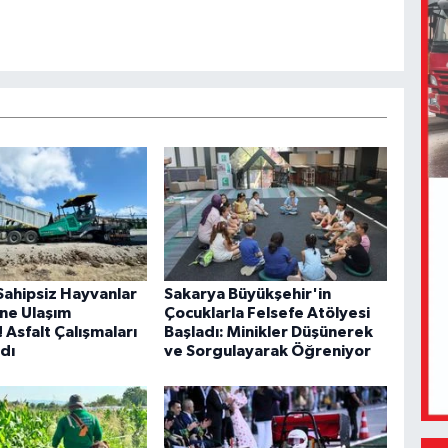
Sahipsiz Hayvanlar
Sakarya Büyükşehir'in
ne Ulaşım
Çocuklarla Felsefe Atölyesi
! Asfalt Çalışmaları
Başladı: Minikler Düşünerek
dı
ve Sorgulayarak Öğreniyor