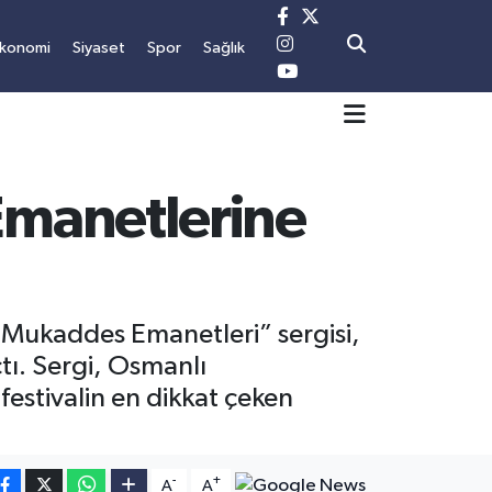
Ekonomi
Siyaset
Spor
Sağlık
Emanetlerine
n Mukaddes Emanetleri” sergisi,
tı. Sergi, Osmanlı
festivalin en dikkat çeken
-
+
A
A