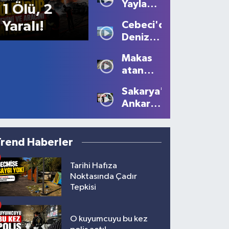
Yaylası'nda
1 Ölü, 2
Sis
Yaralı!
Cebeci'de
Büyüledi:
Deniz
Kartpostallık
Sezonu
Manzaralar
Makas
Tüm
Oluştu
atan
Güzelliğiyle
sürücüye
Devam
Sakarya'dan
10 bin
Ediyor
Ankara'ya
lira ceza
Filistin
çağrısı
Trend Haberler
Tarihi Hafıza
Noktasında Çadır
Tepkisi
O kuyumcuyu bu kez