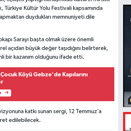
 Türkiye Kültür Yolu Festivali kapsamında
i yapmaktan duydukları memnuniyeti dile
pkapı Sarayı başta olmak üzere önemli
ürel açıdan büyük değer taşıdığını belirterek,
li bir kazanım olduğunu ifade etti.
k Çocuk Köyü Gebze'de Kapılarını
or
e
i vizyonuna katkı sunan sergi, 12 Temmuz’a
ret edilebilecek.