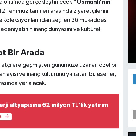
alonu’nda gerçekleştirilecek
“Osmanlı’nın
12 Temmuz tarihleri arasında ziyaretçilerini
ze koleksiyonlarından seçilen 36 mukaddes
edeniyetinin inanç dünyasını ve kültürel
at Bir Arada
yaretçilere geçmişten günümüze uzanan özel bir
nlayışı ve inanç kültürünü yansıtan bu eserler,
arasında yer alacak.
ji altyapısına 62 milyon TL'lik yatırım
e