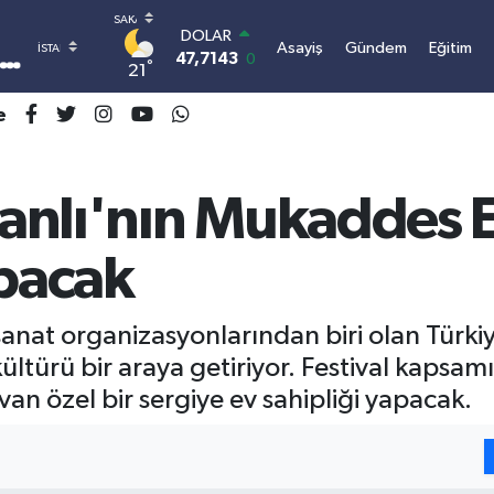
DOLAR
Asayiş
Gündem
Eğitim
47,7143
0.16
°
21
EURO
55,0317
-0.02
e
STERLİN
64,2463
0.07
GRAM ALTIN
6510.40
0.45
anlı'nın Mukaddes 
BİST100
13.799
70
apacak
BITCOIN
3.064.480,14
-0.63
anat organizasyonlarından biri olan Türkiye 
ültürü bir araya getiriyor. Festival kapsam
van özel bir sergiye ev sahipliği yapacak.