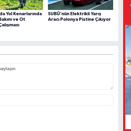
da Yol Kenarlarında
SUBÜ’nün Elektrikli Yarış
Bakım ve Ot
Aracı Polonya Pistine Çıkıyor
Çalışması