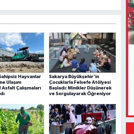
Sahipsiz Hayvanlar
Sakarya Büyükşehir'in
ne Ulaşım
Çocuklarla Felsefe Atölyesi
! Asfalt Çalışmaları
Başladı: Minikler Düşünerek
dı
ve Sorgulayarak Öğreniyor