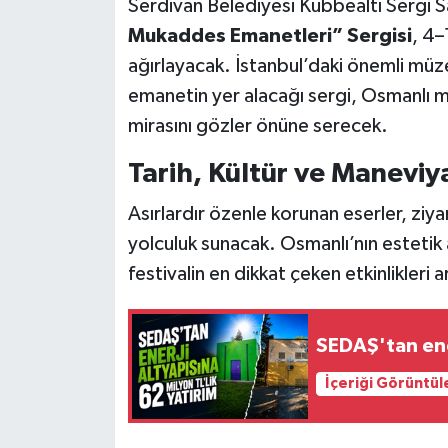
Serdivan Belediyesi Kubbealtı Sergi S
Mukaddes Emanetleri” Sergisi
, 4–
ağırlayacak. İstanbul’daki önemli mü
emanetin yer alacağı sergi, Osmanlı m
mirasını gözler önüne serecek.
Tarih, Kültür ve Maneviy
Asırlardır özenle korunan eserler, zi
yolculuk sunacak. Osmanlı’nın estetik a
festivalin en dikkat çeken etkinlikleri 
SEDAŞ'tan ener
İçeriği Görüntül