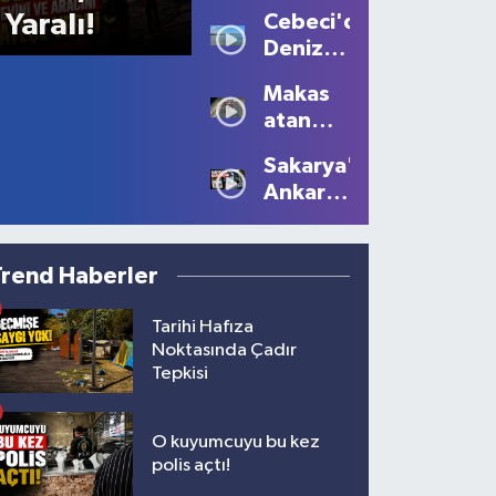
Sis
Yaralı!
Cebeci'de
Büyüledi:
Deniz
Kartpostallık
Sezonu
Manzaralar
Makas
Tüm
Oluştu
atan
Güzelliğiyle
sürücüye
Devam
Sakarya'dan
10 bin
Ediyor
Ankara'ya
lira ceza
Filistin
çağrısı
Trend Haberler
Tarihi Hafıza
Noktasında Çadır
Tepkisi
O kuyumcuyu bu kez
polis açtı!