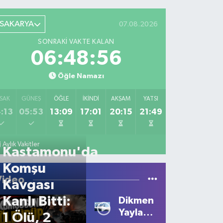
SAKARYA
07.08.2026
SONRAKI VAKTE KALAN
06:48:56
Öğle Namazı
SAK
GÜNEŞ
ÖĞLE
İKINDI
AKŞAM
YATSI
:13
05:53
13:09
17:01
20:15
21:49
Aylık Vakitler
Kastamonu'da
Komşu
Video
Kavgası
Kanlı Bitti:
Dikmen
Yaylası'nda
1 Ölü, 2