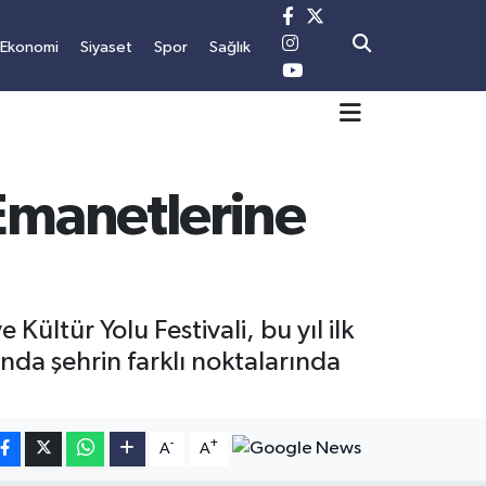
Ekonomi
Siyaset
Spor
Sağlık
Emanetlerine
Kültür Yolu Festivali, bu yıl ilk
ında şehrin farklı noktalarında
-
+
A
A