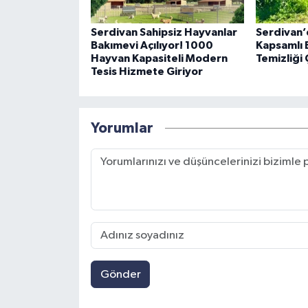
Serdivan Sahipsiz Hayvanlar
Serdivan’
Bakımevi Açılıyor! 1000
Kapsamlı 
Hayvan Kapasiteli Modern
Temizliği 
Tesis Hizmete Giriyor
Yorumlar
Gönder