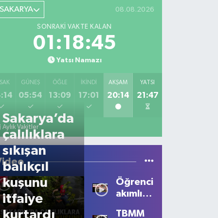
SAKARYA
08.08.2026
SONRAKI VAKTE KALAN
01:18:45
Yatsı Namazı
SAK
GÜNEŞ
ÖĞLE
İKINDI
AKŞAM
YATSI
:14
05:54
13:09
17:01
20:14
21:47
Sakarya’da
Aylık Vakitler
çalılıklara
sıkışan
Video
balıkçıl
kuşunu
Öğrencilerden
akımlı
itfaiye
talep
kurtardı
TBMM