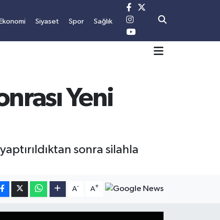
Ekonomi
Siyaset
Spor
Sağlık
onrası Yeni
yaptırıldıktan sonra silahla
-
+
A
A