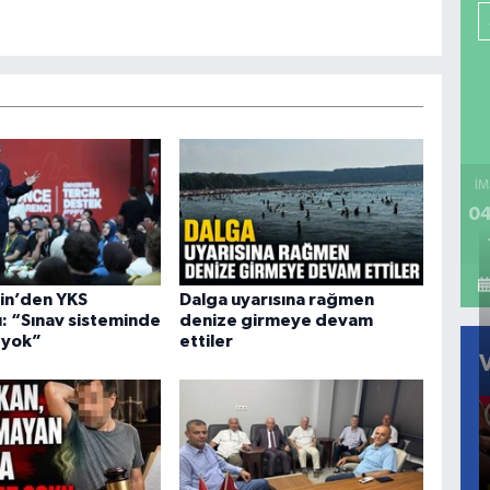
İM
04
in’den YKS
Dalga uyarısına rağmen
ı: “Sınav sisteminde
denize girmeye devam
 yok”
ettiler