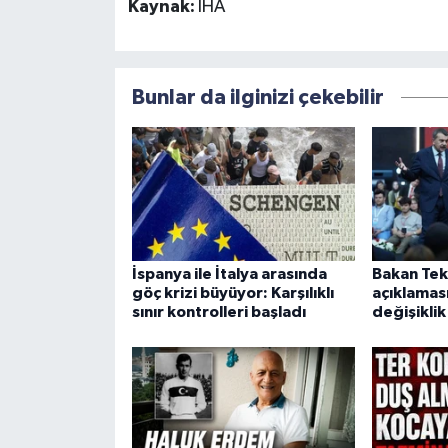
Kaynak:
İHA
Bunlar da ilginizi çekebilir
İspanya ile İtalya arasında
Bakan Tek
göç krizi büyüyor: Karşılıklı
açıklamas
sınır kontrolleri başladı
değişiklik