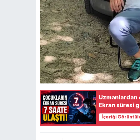
Uzmanlardan ço
Ekran süresi g
İçeriği Görüntül