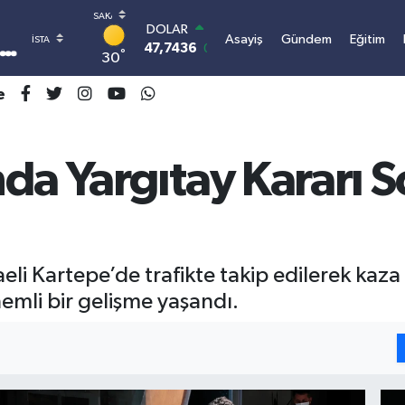
DOLAR
Asayiş
Gündem
Eğitim
47,7436
0.18
°
30
EURO
55,2510
0.32
e
STERLİN
64,4811
0.38
GRAM ALTIN
6660.55
0.03
da Yargıtay Kararı S
BİST100
13.779
-14
BITCOIN
3.100.664,03
-0.18
li Kartepe’de trafikte takip edilerek kaza 
emli bir gelişme yaşandı.