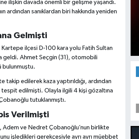
ine ilişkin davada önemli bir gelişme yaşandı.
ın ardından sanıklardan biri hakkında yeniden
na Gelmişti
artepe ilçesi D-100 kara yolu Fatih Sultan
geldi. Ahmet Seçgin (31), otomobili
lü bulunmuştu.
e takip edilerek kaza yaptırıldığı, ardından
espit edilmişti. Olayla ilgili 4 kişi gözaltına
Çobanoğlu tutuklanmıştı.
s Verilmişti
, Adem ve Nedret Çobanoğlu’nun birlikte
u işledikleri gerekçesiyle ayrı ayrı müebbet