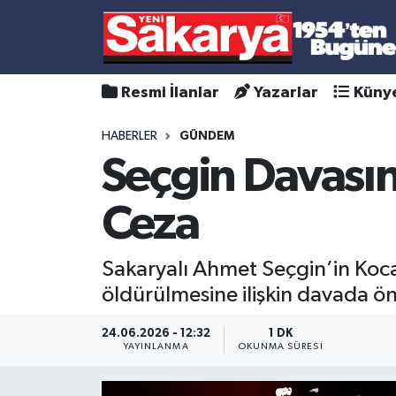
Resmi İlanlar
Yazarlar
Küny
HABERLER
GÜNDEM
Seçgin Davasın
Ceza
Sakaryalı Ahmet Seçgin’in Kocae
öldürülmesine ilişkin davada ön
24.06.2026 - 12:32
1 DK
YAYINLANMA
OKUNMA SÜRESI