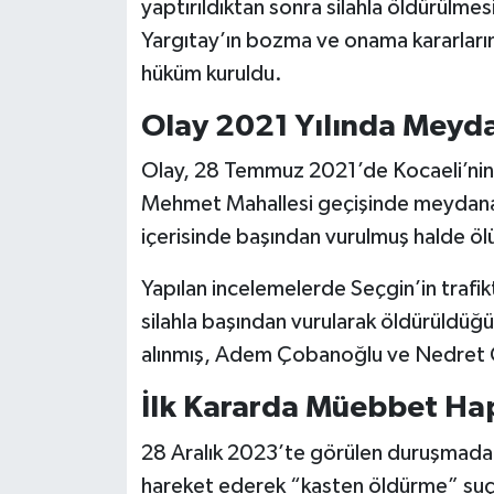
yaptırıldıktan sonra silahla öldürülmes
Yargıtay’ın bozma ve onama kararların
hüküm kuruldu.
Olay 2021 Yılında Meyda
Olay, 28 Temmuz 2021’de Kocaeli’nin K
Mehmet Mahallesi geçişinde meydana 
içerisinde başından vurulmuş halde ö
Yapılan incelemelerde Seçgin’in trafikt
silahla başından vurularak öldürüldüğü t
alınmış, Adem Çobanoğlu ve Nedret 
İlk Kararda Müebbet Hapi
28 Aralık 2023’te görülen duruşmada
hareket ederek “kasten öldürme” suçun