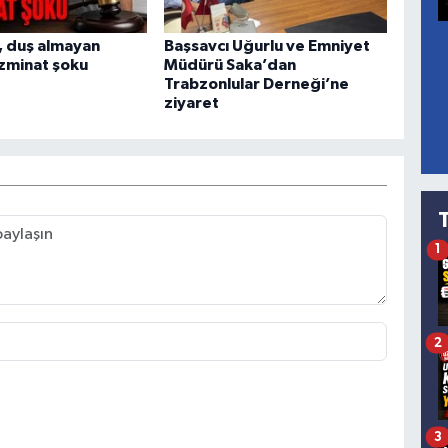
, duş almayan
Başsavcı Uğurlu ve Emniyet
zminat şoku
Müdürü Saka’dan
Trabzonlular Derneği’ne
ziyaret
1
2
3