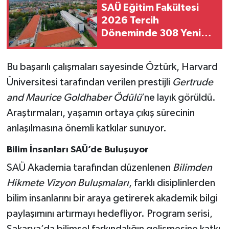
SAÜ Eğitim Fakültesi
2026 Tercih
Döneminde 308 Yeni
Öğrencisini Bekliyor
Bu başarılı çalışmaları sayesinde Öztürk, Harvard
Üniversitesi tarafından verilen prestijli
Gertrude
and Maurice Goldhaber Ödülü
’ne layık görüldü.
Araştırmaları, yaşamın ortaya çıkış sürecinin
anlaşılmasına önemli katkılar sunuyor.
Bilim İnsanları SAÜ’de Buluşuyor
SAÜ Akademia tarafından düzenlenen
Bilimden
Hikmete Vizyon Buluşmaları
, farklı disiplinlerden
bilim insanlarını bir araya getirerek akademik bilgi
paylaşımını artırmayı hedefliyor. Program serisi,
Sakarya’da bilimsel farkındalığın gelişmesine katkı