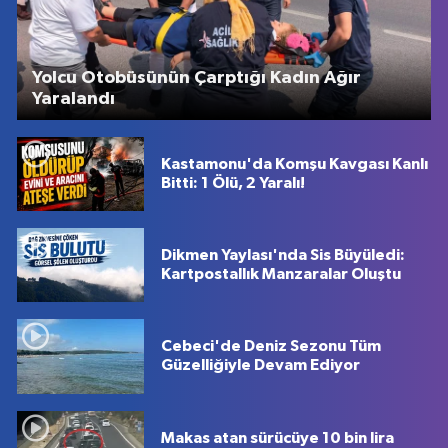
Yolcu Otobüsünün Çarptığı Kadın Ağır
Yaralandı
Kastamonu'da Komşu Kavgası Kanlı
Bitti: 1 Ölü, 2 Yaralı!
Dikmen Yaylası'nda Sis Büyüledi:
Kartpostallık Manzaralar Oluştu
Cebeci'de Deniz Sezonu Tüm
Güzelliğiyle Devam Ediyor
Makas atan sürücüye 10 bin lira