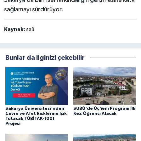
sağlamayı sürdürüyor.
Kaynak:
saü
Bunlar da ilginizi çekebilir
Sakarya Üniversitesi'nden
SUBÜ'de Üç Yeni Program İlk
Çevre ve Afet Risklerine Işık
Kez Öğrenci Alacak
Tutacak TÜBİTAK-1001
Projesi