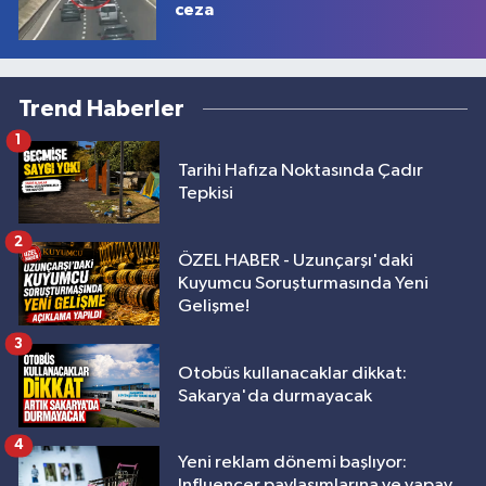
ceza
Trend Haberler
1
Tarihi Hafıza Noktasında Çadır
Tepkisi
2
ÖZEL HABER - Uzunçarşı'daki
Kuyumcu Soruşturmasında Yeni
Gelişme!
3
Otobüs kullanacaklar dikkat:
Sakarya'da durmayacak
4
Yeni reklam dönemi başlıyor:
Influencer paylaşımlarına ve yapay