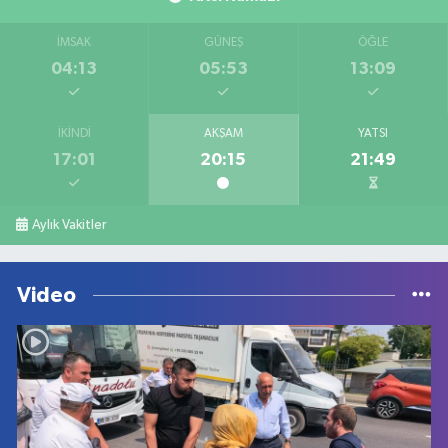
İMSAK
GÜNEŞ
ÖĞLE
04:13
05:53
13:09
İKINDI
AKŞAM
YATSI
17:01
20:15
21:49
Aylık Vakitler
Video