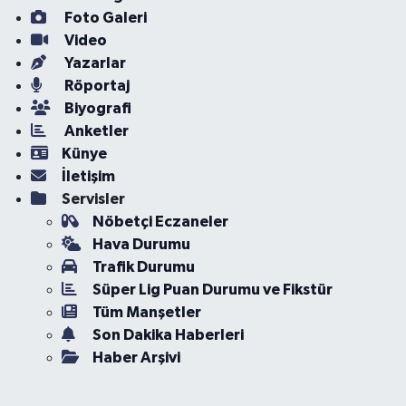
Foto Galeri
Video
Yazarlar
Röportaj
Biyografi
Anketler
Künye
İletişim
Servisler
Nöbetçi Eczaneler
Hava Durumu
Trafik Durumu
Süper Lig Puan Durumu ve Fikstür
Tüm Manşetler
Son Dakika Haberleri
Haber Arşivi