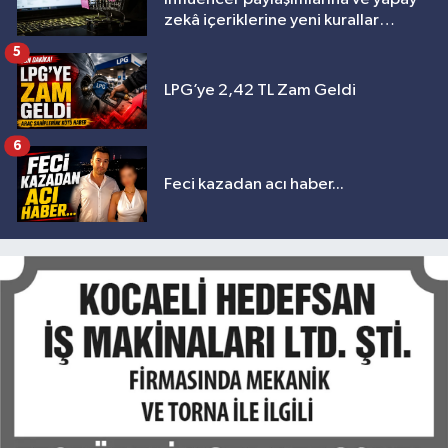
zekâ içeriklerine yeni kurallar
geliyor
5
LPG’ye 2,42 TL Zam Geldi
6
Feci kazadan acı haber...