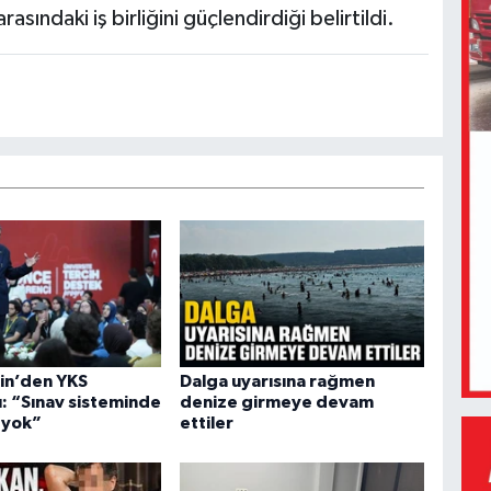
asındaki iş birliğini güçlendirdiği belirtildi.
in’den YKS
Dalga uyarısına rağmen
ı: “Sınav sisteminde
denize girmeye devam
 yok”
ettiler