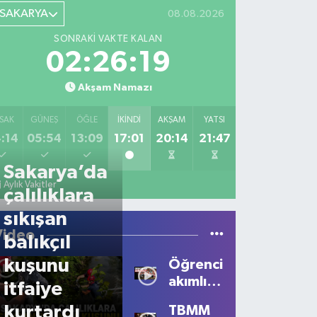
SAKARYA
08.08.2026
SONRAKI VAKTE KALAN
02:26:19
Akşam Namazı
SAK
GÜNEŞ
ÖĞLE
İKINDI
AKŞAM
YATSI
:14
05:54
13:09
17:01
20:14
21:47
Sakarya’da
Aylık Vakitler
çalılıklara
sıkışan
Video
balıkçıl
kuşunu
Öğrencilerden
akımlı
itfaiye
talep
kurtardı
TBMM