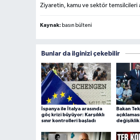
Ziyaretin, kamu ve sektör temsilcileri ar
Kaynak:
basın bülteni
Bunlar da ilginizi çekebilir
İspanya ile İtalya arasında
Bakan Tek
göç krizi büyüyor: Karşılıklı
açıklamas
sınır kontrolleri başladı
değişiklik