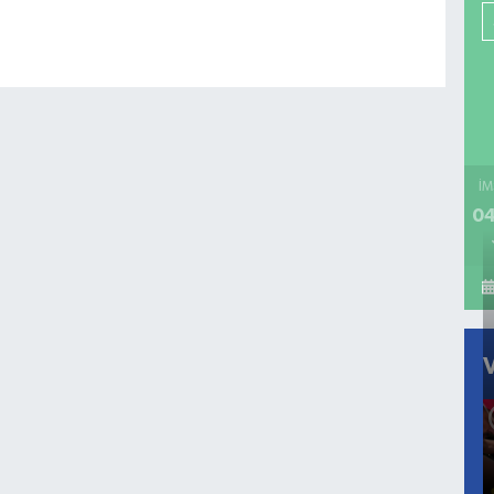
İM
04