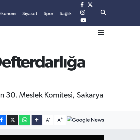
Ekonomi
Siyaset
Spor
Sağlık
efterdarlığa
en 30. Meslek Komitesi, Sakarya
-
+
A
A