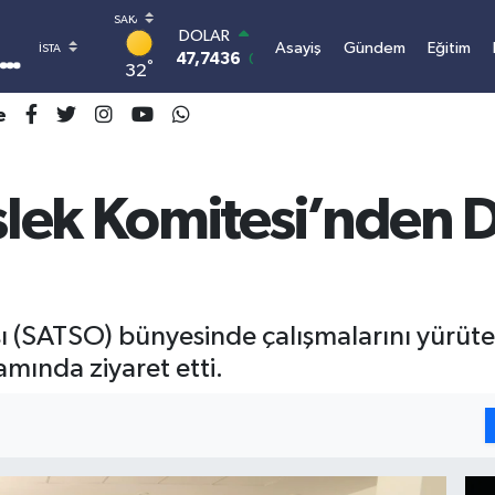
DOLAR
Asayiş
Gündem
Eğitim
47,7436
0.18
°
32
EURO
55,2510
0.32
e
STERLİN
64,4811
0.38
GRAM ALTIN
6660.55
0.03
lek Komitesi’nden D
BİST100
13.779
-14
BITCOIN
3.100.664,03
-0.18
ı (SATSO) bünyesinde çalışmalarını yürüt
mında ziyaret etti.