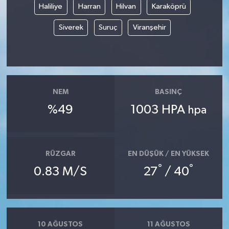
Haliliye
Harran
Hilvan
Karaköprü
Siverek
Suruç
Viranşehir
NEM
BASINÇ
%49
1003 HPA
hpa
RÜZGAR
EN DÜŞÜK / EN YÜKSEK
°
°
0.83 M/S
27
/ 40
10 AĞUSTOS
11 AĞUSTOS