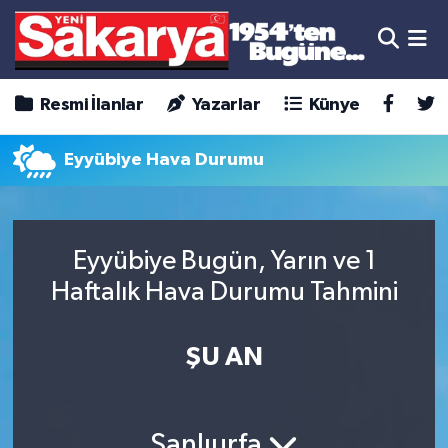
Resmi İlanlar
Yazarlar
Künye
Eyyübiye Hava Durumu
Eyyübiye Bugün, Yarın ve 1
Haftalık Hava Durumu Tahmini
ŞU AN
Şanlıurfa