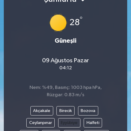
°
28
Güneşli
09 Ağustos Pazar
04:12
Nem: %49, Basınç: 1003 hpa hPa,
Rüzgar: 0.83 m/s
Akçakale
Birecik
Bozova
Ceylanpınar
Eyyübiye
Halfeti