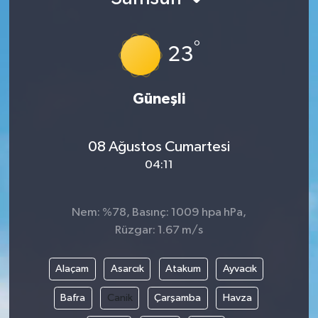
°
23
Güneşli
08 Ağustos Cumartesi
04:11
Nem: %78, Basınç: 1009 hpa hPa,
Rüzgar: 1.67 m/s
Alaçam
Asarcık
Atakum
Ayvacık
Bafra
Canik
Çarşamba
Havza