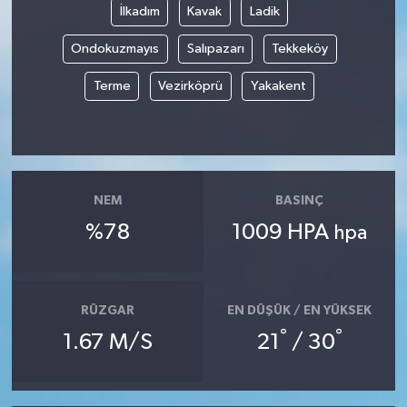
İlkadım
Kavak
Ladik
Ondokuzmayıs
Salıpazarı
Tekkeköy
Terme
Vezirköprü
Yakakent
NEM
BASINÇ
%78
1009 HPA
hpa
RÜZGAR
EN DÜŞÜK / EN YÜKSEK
°
°
1.67 M/S
21
/ 30