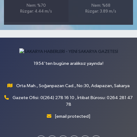
Nem: %70
Nem: %68
Rüzgar: 4.44 m/s
Rüzgar: 3.89 m/s
1954'ten bugüne aralıksız yayında!
Orta Mah., Soğanpazarı Cad., No:30, Adapazarı, Sakarya
Gazete Ofisi: 0(264) 278 16 10 , İrtibat Bürosu: 0264 281 47
78
[email protected]