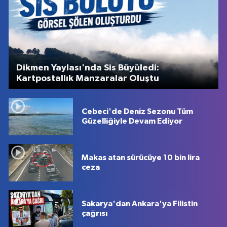
Dikmen Yaylası'nda Sis Büyüledi:
Kartpostallık Manzaralar Oluştu
Cebeci'de Deniz Sezonu Tüm
Güzelliğiyle Devam Ediyor
Makas atan sürücüye 10 bin lira
ceza
Sakarya'dan Ankara'ya Filistin
çağrısı