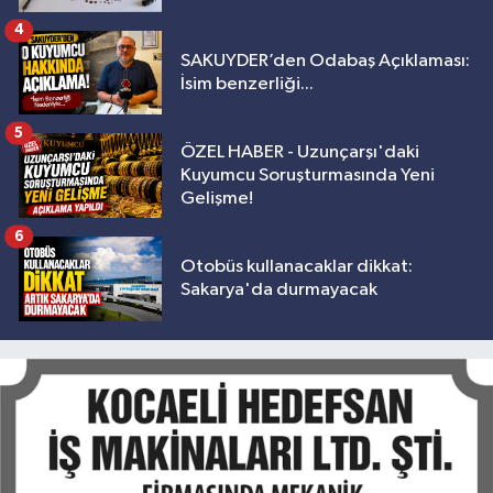
4
SAKUYDER’den Odabaş Açıklaması:
İsim benzerliği...
5
ÖZEL HABER - Uzunçarşı'daki
Kuyumcu Soruşturmasında Yeni
Gelişme!
6
Otobüs kullanacaklar dikkat:
Sakarya'da durmayacak