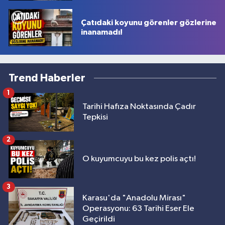
Çatıdaki koyunu görenler gözlerine
inanamadı!
Trend Haberler
1
Tarihi Hafıza Noktasında Çadır
Tepkisi
2
O kuyumcuyu bu kez polis açtı!
3
Karasu'da "Anadolu Mirası"
Operasyonu: 63 Tarihi Eser Ele
Geçirildi