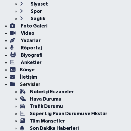
Siyaset
Spor
Sağlık
Foto Galeri
Video
Yazarlar
Röportaj
Biyografi
Anketler
Künye
İletişim
Servisler
Nöbetçi Eczaneler
Hava Durumu
Trafik Durumu
Süper Lig Puan Durumu ve Fikstür
Tüm Manşetler
Son Dakika Haberleri