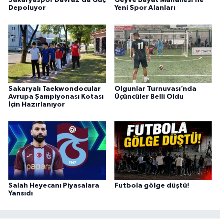
Sakaryaspor Davraz’da Güç
Geyve Bayat Mahallesi’ne
Depoluyor
Yeni Spor Alanları
Sakaryalı Taekwondocular
Olgunlar Turnuvası’nda
Avrupa Şampiyonası Kotası
Üçüncüler Belli Oldu
İçin Hazırlanıyor
Salah Heyecanı Piyasalara
Futbola gölge düştü!
Yansıdı