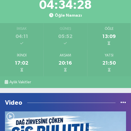
04:34:28
Öğle Namazı
İMSAK
GÜNEŞ
ÖĞLE
04:11
05:52
13:09
İKINDI
AKŞAM
YATSI
17:02
20:16
21:50
Aylık Vakitler
Video