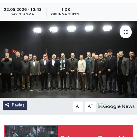
22.05.2026 - 10:43
1 DK
YAYINLANMA
OKUNMA SÜRESI
Paylaş
-
+
A
A