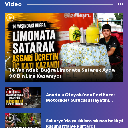
Video
14 Yaşındaki Buğra Limonata Satarak Ayda
90 Bin Lira Kazanıyor
Anadolu Otoyolu’nda Feci Kaza:
Motosiklet Sürücüsü Hayatını
Kaybetti
Sakarya’da çalılıklara sıkışan balıkçıl
kuşunu itfaiye kurtardı