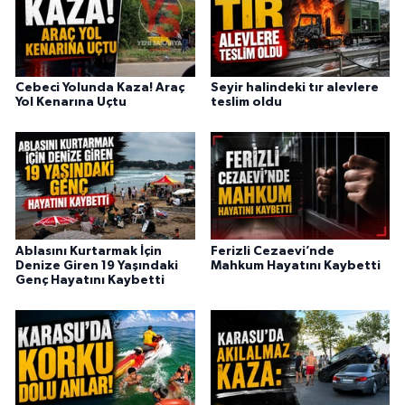
Cebeci Yolunda Kaza! Araç
Seyir halindeki tır alevlere
Yol Kenarına Uçtu
teslim oldu
Ablasını Kurtarmak İçin
Ferizli Cezaevi’nde
Denize Giren 19 Yaşındaki
Mahkum Hayatını Kaybetti
Genç Hayatını Kaybetti