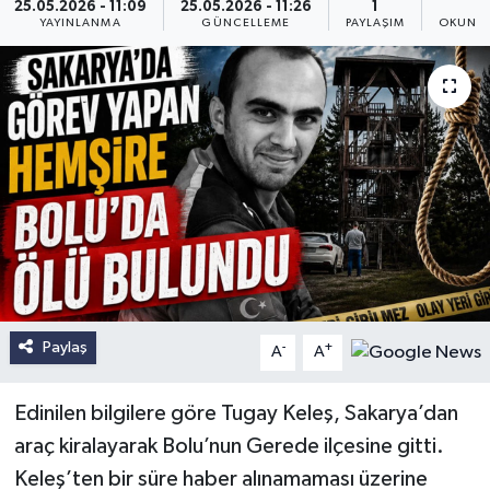
25.05.2026 - 11:09
25.05.2026 - 11:26
1
1
YAYINLANMA
GÜNCELLEME
PAYLAŞIM
OKUNMA
Paylaş
-
+
A
A
Edinilen bilgilere göre Tugay Keleş, Sakarya’dan
araç kiralayarak Bolu’nun Gerede ilçesine gitti.
Keleş’ten bir süre haber alınamaması üzerine