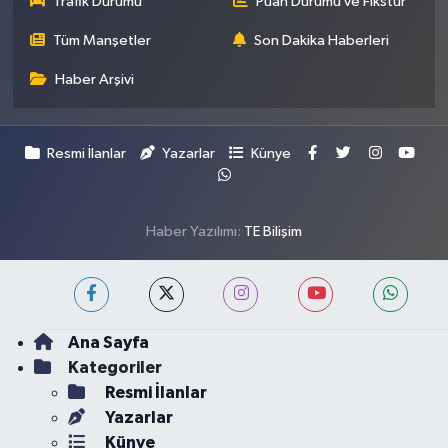
Trafik Durumu
Puan Durumu ve Fikstür
Tüm Manşetler
Son Dakika Haberleri
Haber Arşivi
Resmi İlanlar
Yazarlar
Künye
Haber Yazılımı:
TE Bilişim
Ana Sayfa
Kategoriler
Resmi İlanlar
Yazarlar
Künye