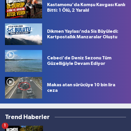
Kastamonu'da Komşu Kavgası Kanlı
Bitti: 1 Ölü, 2 Yaralı!
Dikmen Yaylası'nda Sis Büyüledi:
Kartpostallık Manzaralar Oluştu
Cebeci'de Deniz Sezonu Tüm
Güzelliğiyle Devam Ediyor
Makas atan sürücüye 10 bin lira
ceza
Trend Haberler
1