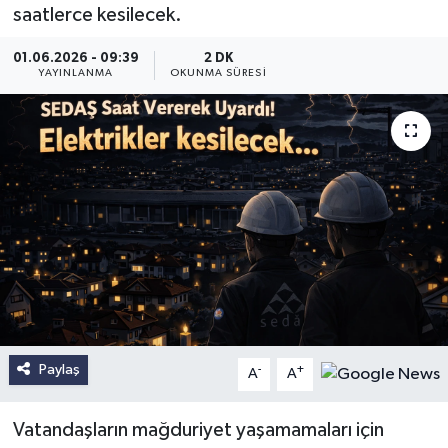
saatlerce kesilecek.
01.06.2026 - 09:39
2 DK
YAYINLANMA
OKUNMA SÜRESI
Paylaş
-
+
A
A
Vatandaşların mağduriyet yaşamamaları için