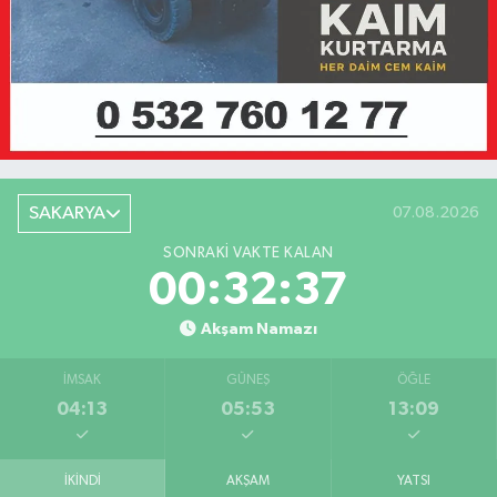
SAKARYA
07.08.2026
SONRAKI VAKTE KALAN
00:32:37
Akşam Namazı
İMSAK
GÜNEŞ
ÖĞLE
04:13
05:53
13:09
İKINDI
AKŞAM
YATSI