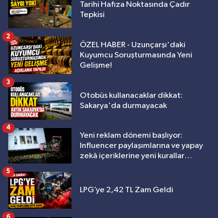
Tarihi Hafıza Noktasında Çadır
Tepkisi
2
ÖZEL HABER - Uzunçarşı'daki
Kuyumcu Soruşturmasında Yeni
Gelişme!
3
Otobüs kullanacaklar dikkat:
Sakarya'da durmayacak
4
Yeni reklam dönemi başlıyor:
Influencer paylaşımlarına ve yapay
zekâ içeriklerine yeni kurallar
geliyor
5
LPG’ye 2,42 TL Zam Geldi
6