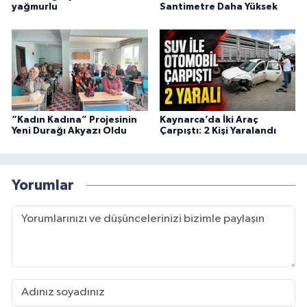
yağmurlu
Santimetre Daha Yüksek
“Kadın Kadına” Projesinin
Kaynarca’da İki Araç
Yeni Durağı Akyazı Oldu
Çarpıştı: 2 Kişi Yaralandı
Yorumlar