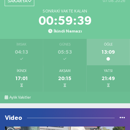
SAKARYA
07.08.2026
SONRAKI VAKTE KALAN
00:59:39
İkindi Namazı
İMSAK
GÜNEŞ
ÖĞLE
04:13
05:53
13:09
İKINDI
AKŞAM
YATSI
17:01
20:15
21:49
Aylık Vakitler
Video