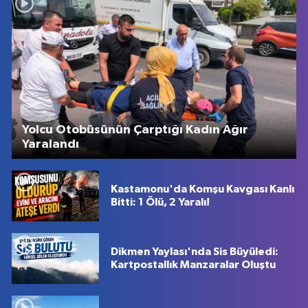
Yolcu Otobüsünün Çarptığı Kadın Ağır
Yaralandı
Kastamonu'da Komşu Kavgası Kanlı
Bitti: 1 Ölü, 2 Yaralı!
Dikmen Yaylası'nda Sis Büyüledi:
Kartpostallık Manzaralar Oluştu