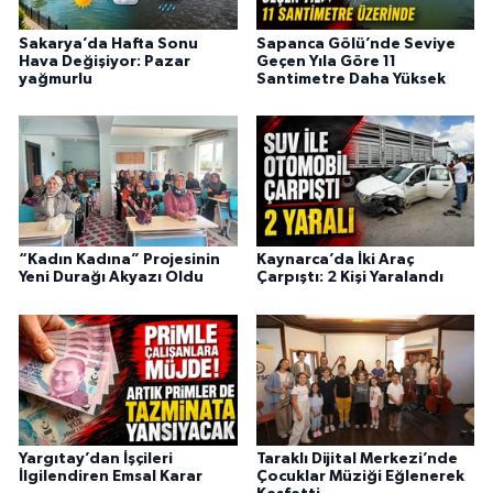
Sakarya’da Hafta Sonu
Sapanca Gölü’nde Seviye
Hava Değişiyor: Pazar
Geçen Yıla Göre 11
yağmurlu
Santimetre Daha Yüksek
“Kadın Kadına” Projesinin
Kaynarca’da İki Araç
Yeni Durağı Akyazı Oldu
Çarpıştı: 2 Kişi Yaralandı
Yargıtay’dan İşçileri
Taraklı Dijital Merkezi’nde
İlgilendiren Emsal Karar
Çocuklar Müziği Eğlenerek