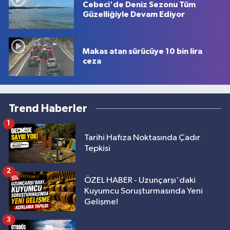
Cebeci'de Deniz Sezonu Tüm
Güzelliğiyle Devam Ediyor
Makas atan sürücüye 10 bin lira
ceza
Trend Haberler
1
Tarihi Hafıza Noktasında Çadır
Tepkisi
2
ÖZEL HABER - Uzunçarşı'daki
Kuyumcu Soruşturmasında Yeni
Gelişme!
3