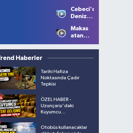
Sis
Ölü, 2
Cebeci'de
Büyüledi:
Yaralı!
Deniz
Kartpostallık
Sezonu
Manzaralar
Makas
Tüm
Oluştu
atan
Güzelliğiyle
sürücüye
Devam
10 bin
Ediyor
lira ceza
Trend Haberler
Tarihi Hafıza
Noktasında Çadır
Tepkisi
ÖZEL HABER -
Uzunçarşı'daki
Kuyumcu
Soruşturmasında Yeni
Gelişme!
Otobüs kullanacaklar