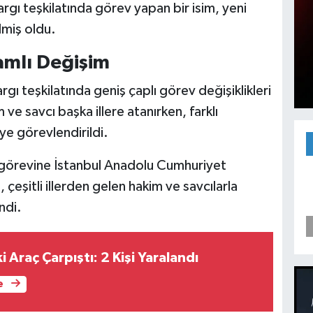
gı teşkilatında görev yapan bir isim, yeni
lmiş oldu.
amlı Değişim
ı teşkilatında geniş çaplı görev değişiklikleri
e savcı başka illere atanırken, farklı
ye görevlendirildi.
i görevine İstanbul Anadolu Cumhuriyet
çeşitli illerden gelen hakim ve savcılarla
ndi.
i Araç Çarpıştı: 2 Kişi Yaralandı
e