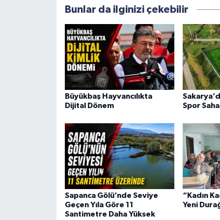
Bunlar da ilginizi çekebilir
Büyükbaş Hayvancılıkta
Sakarya’d
Dijital Dönem
Spor Saha
Sapanca Gölü’nde Seviye
“Kadın Ka
Geçen Yıla Göre 11
Yeni Dura
Santimetre Daha Yüksek