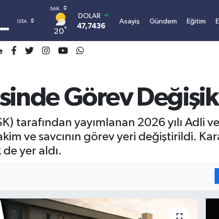
DOLAR
Asayiş
Gündem
Eğitim
47,7436
0.18
°
20
EURO
55,2510
0.32
e
STERLİN
64,4811
0.38
GRAM ALTIN
6660.55
0.03
sinde Görev Değişikl
BİST100
13.779
-14
BITCOIN
K) tarafından yayımlanan 2026 yılı Adli ve
3.101.434,46
0.87
kim ve savcının görev yeri değiştirildi. K
 de yer aldı.