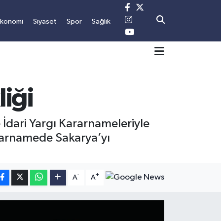
Ekonomi
Siyaset
Spor
Sağlık
iği
 İdari Yargı Kararnameleriyle
ararnamede Sakarya’yı
-
+
A
A