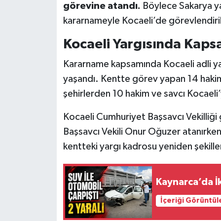
görevine atandı.
Böylece Sakarya yar
kararnameyle Kocaeli’de görevlendiri
Kocaeli Yargısında Kaps
Kararname kapsamında Kocaeli adli yarg
yaşandı. Kentte görev yapan 14 hakim v
şehirlerden 10 hakim ve savcı Kocaeli’
Kocaeli Cumhuriyet Başsavcı Vekilliğ
Başsavcı Vekili Onur Oğuzer atanırken, 
kentteki yargı kadrosu yeniden şekille
Kaynarca’da İk
İçeriği Görüntül