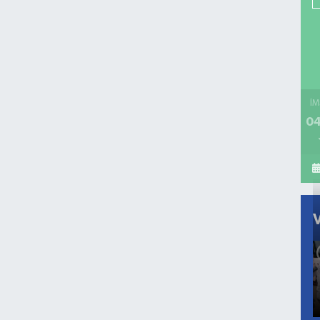
İM
04