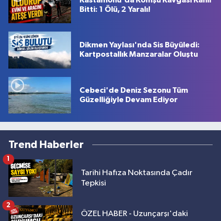
Kastamonu'da Komşu Kavgası Kanlı
Bitti: 1 Ölü, 2 Yaralı!
Dikmen Yaylası'nda Sis Büyüledi:
Kartpostallık Manzaralar Oluştu
Cebeci'de Deniz Sezonu Tüm
Güzelliğiyle Devam Ediyor
Trend Haberler
1
Tarihi Hafıza Noktasında Çadır
Tepkisi
2
ÖZEL HABER - Uzunçarşı'daki