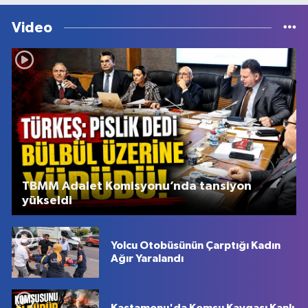
Video
TBMM Adalet Komisyonu’nda tansiyon
yükseldi
Yolcu Otobüsünün Çarptığı Kadın
Ağır Yaralandı