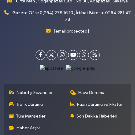
Orta Mah., Soğanpazarı Cad., No:30, Adapazarı, Sakarya
Gazete Ofisi: 0(264) 278 16 10 , İrtibat Bürosu: 0264 281 47
78
[email protected]
Nöbetçi Eczaneler
Hava Durumu
Trafik Durumu
Puan Durumu ve Fikstür
Tüm Manşetler
Son Dakika Haberleri
Haber Arşivi