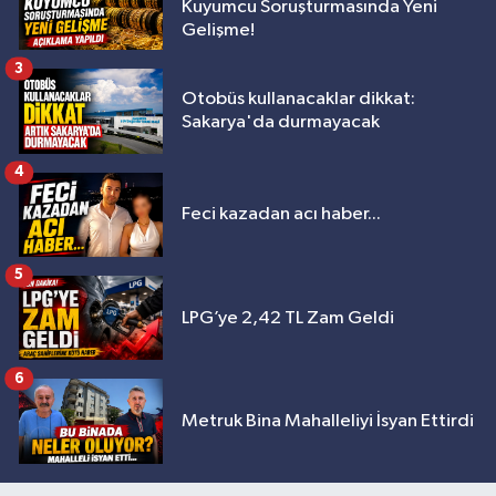
Kuyumcu Soruşturmasında Yeni
Gelişme!
3
Otobüs kullanacaklar dikkat:
Sakarya'da durmayacak
4
Feci kazadan acı haber...
5
LPG’ye 2,42 TL Zam Geldi
6
Metruk Bina Mahalleliyi İsyan Ettirdi