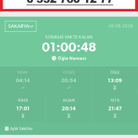
SAKARYA
08.08.2026
SONRAKI VAKTE KALAN
01:00:48
Öğle Namazı
İMSAK
GÜNEŞ
ÖĞLE
04:14
05:54
13:09
İKINDI
AKŞAM
YATSI
17:01
20:14
21:47
Aylık Vakitler