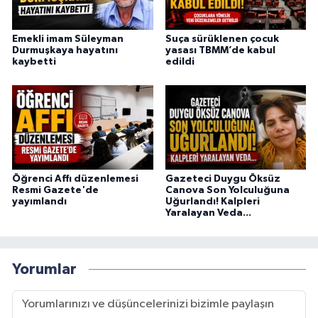
Emekli imam Süleyman
Suça sürüklenen çocuk
Durmuşkaya hayatını
yasası TBMM’de kabul
kaybetti
edildi
Öğrenci Affı düzenlemesi
Gazeteci Duygu Öksüz
Resmi Gazete'de
Canova Son Yolculuğuna
yayımlandı
Uğurlandı! Kalpleri
Yaralayan Veda...
Yorumlar