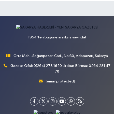
1954'ten bugüne aralıksız yayında!
Orta Mah., Soğanpazarı Cad., No:30, Adapazarı, Sakarya
Gazete Ofisi: 0(264) 278 16 10 , İrtibat Bürosu: 0264 281 47
78
[email protected]