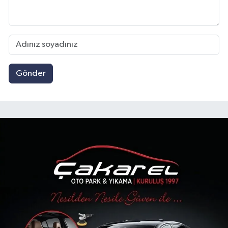
Gönder