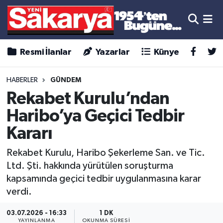
Resmi İlanlar
Yazarlar
Künye
HABERLER
GÜNDEM
Rekabet Kurulu’ndan
Haribo’ya Geçici Tedbir
Kararı
Rekabet Kurulu, Haribo Şekerleme San. ve Tic.
Ltd. Şti. hakkında yürütülen soruşturma
kapsamında geçici tedbir uygulanmasına karar
verdi.
03.07.2026 - 16:33
1 DK
YAYINLANMA
OKUNMA SÜRESI